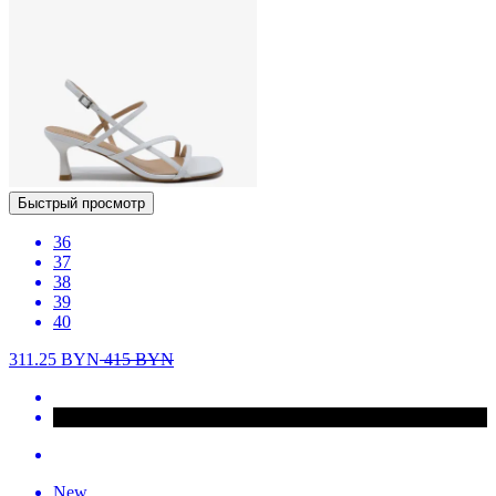
Быстрый просмотр
36
37
38
39
40
311.25
BYN
415
BYN
New