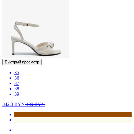
Быстрый просмотр
35
36
37
38
39
342.3
BYN
489
BYN