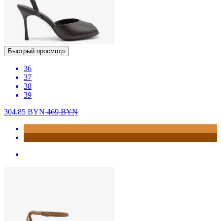
Быстрый просмотр
36
37
38
39
304.85
BYN
469
BYN