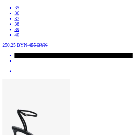
35
36
37
38
39
40
250.25
BYN
455
BYN