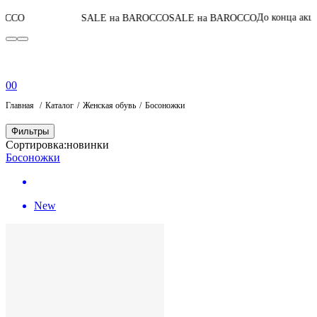
06
:
13
:
48
:
2
До конца акции
SALE на BAROCCO
SALE на BAROCCO
0
0
Главная
Каталог
Женская обувь
Босоножки
Фильтры
Сортировка:
новинки
Босоножки
New