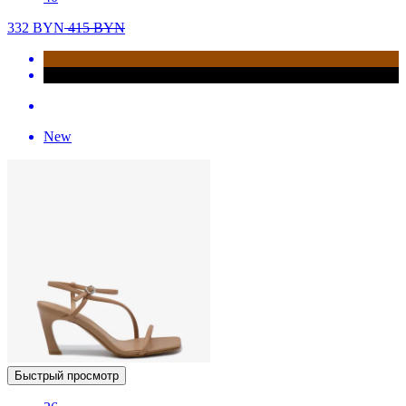
332
BYN
415
BYN
New
Быстрый просмотр