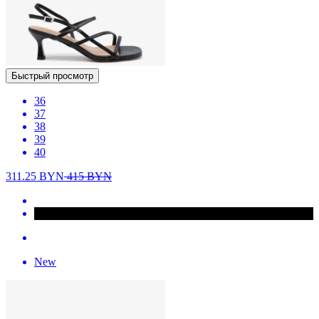
Быстрый просмотр
36
37
38
39
40
311.25
BYN
415
BYN
New