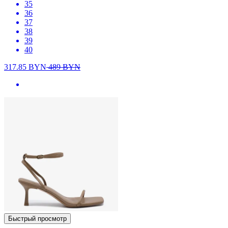
35
36
37
38
39
40
317.85
BYN
489
BYN
Быстрый просмотр