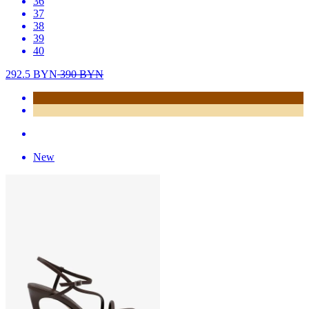
36
37
38
39
40
292.5
BYN
390
BYN
New