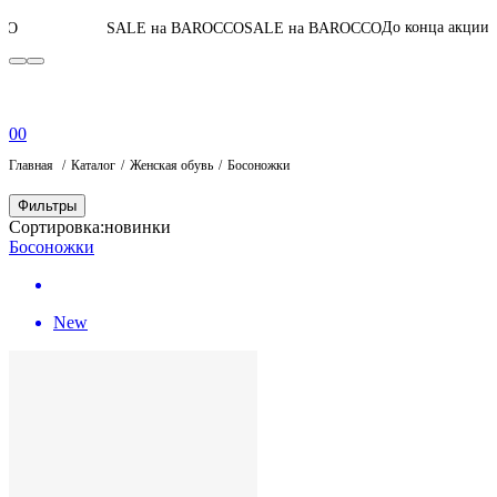
05
:
08
:
26
:
33
До конца акции
SALE на BAROCCO
SALE на BAROCCO
0
0
Главная
Каталог
Женская обувь
Босоножки
Фильтры
Сортировка:
новинки
Босоножки
New