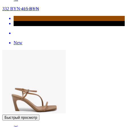
332
BYN
415
BYN
New
Быстрый просмотр