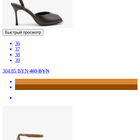
Быстрый просмотр
36
37
38
39
304.85
BYN
469
BYN