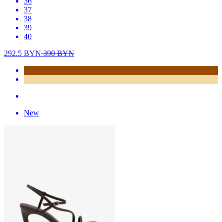
36
37
38
39
40
292.5
BYN
390
BYN
New