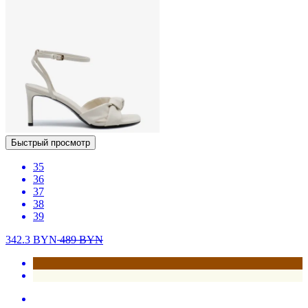
Быстрый просмотр
35
36
37
38
39
342.3
BYN
489
BYN