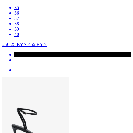
35
36
37
38
39
40
250.25
BYN
455
BYN