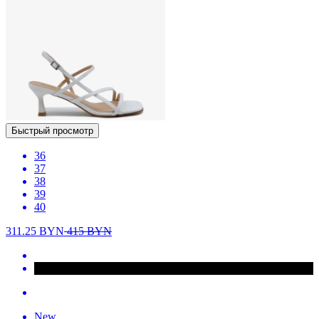
Быстрый просмотр
36
37
38
39
40
311.25
BYN
415
BYN
New