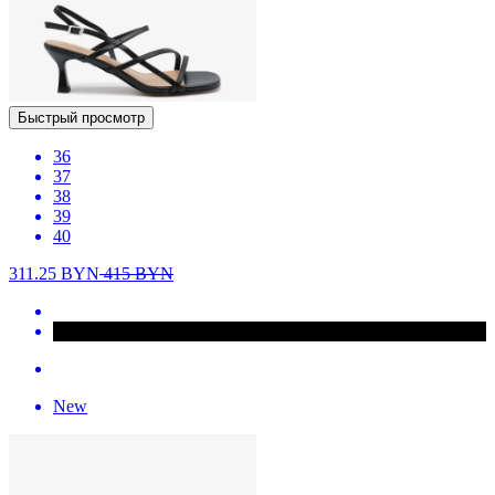
Быстрый просмотр
36
37
38
39
40
311.25
BYN
415
BYN
New