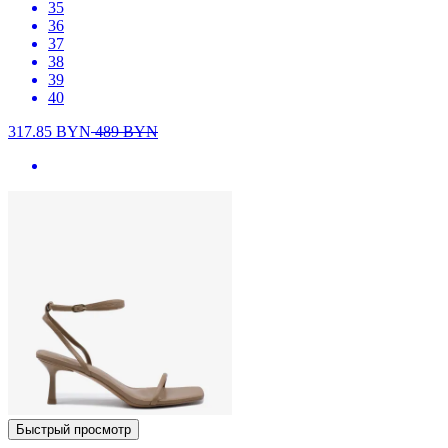
35
36
37
38
39
40
317.85
BYN
489
BYN
Быстрый просмотр