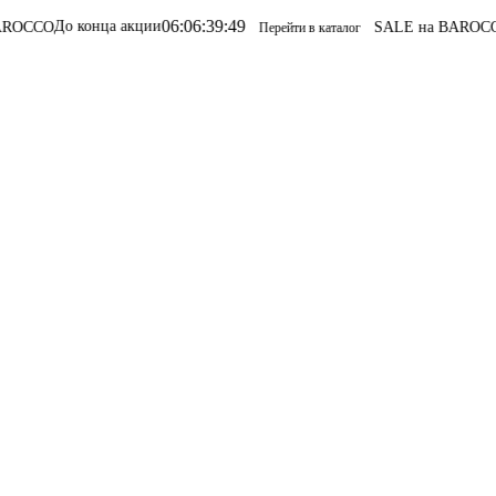
06
:
06
:
39
:
49
конца акции
SALE на BAROCCO
SALE н
Перейти в каталог