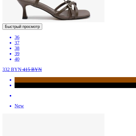
Быстрый просмотр
36
37
38
39
40
332
BYN
415
BYN
New