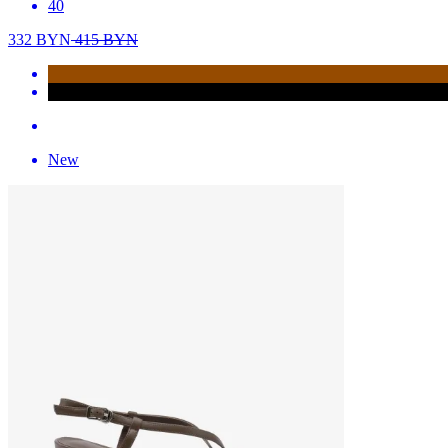
40
332
BYN
415
BYN
New