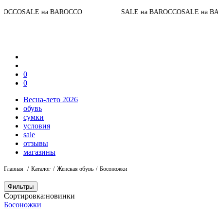
До 
E на BAROCCO
SALE на BAROCCO
SALE на BAROCCO
0
0
Весна-лето 2026
обувь
сумки
условия
sale
отзывы
магазины
Главная
Каталог
Женская обувь
Босоножки
Фильтры
Сортировка:
новинки
Босоножки