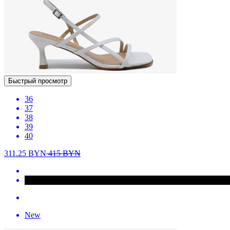
Быстрый просмотр
36
37
38
39
40
311.25
BYN
415
BYN
New