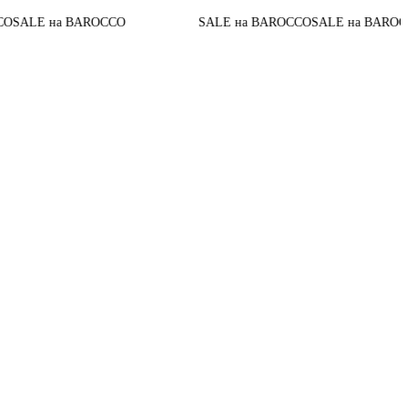
До конц
а BAROCCO
SALE на BAROCCO
SALE на BAROCCO