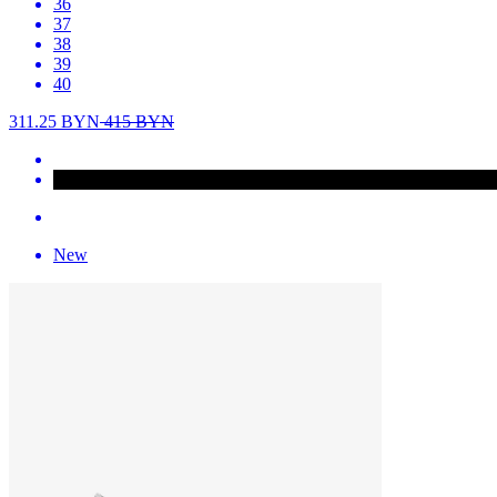
36
37
38
39
40
311.25
BYN
415
BYN
New