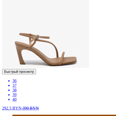
Быстрый просмотр
36
37
38
39
40
292.5
BYN
390
BYN