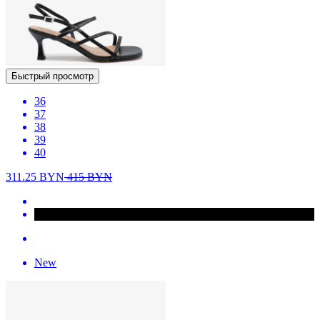
Быстрый просмотр
36
37
38
39
40
311.25
BYN
415
BYN
New