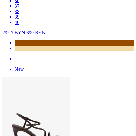
36
37
38
39
40
292.5
BYN
390
BYN
New