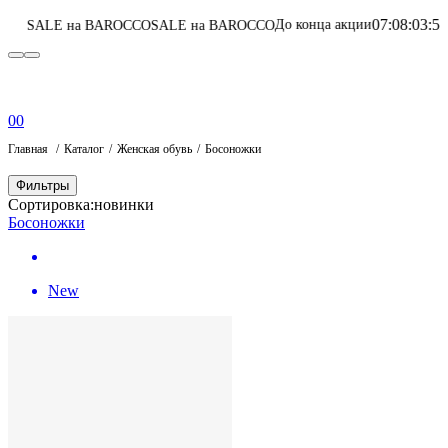
07
:
08
:
03
:
52
До конца акции
а BAROCCO
SALE на BAROCCO
Перейти в кат
0
0
Главная
Каталог
Женская обувь
Босоножки
Фильтры
Сортировка:
новинки
Босоножки
New