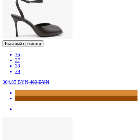
Быстрый просмотр
36
37
38
39
304.85
BYN
469
BYN