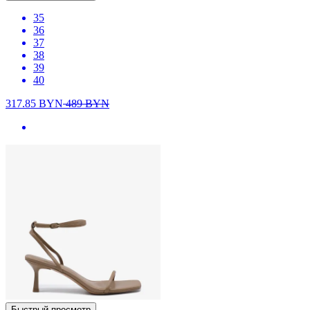
35
36
37
38
39
40
317.85
BYN
489
BYN
Быстрый просмотр