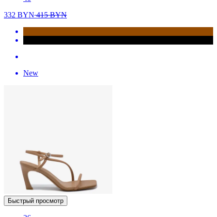
332
BYN
415
BYN
New
Быстрый просмотр