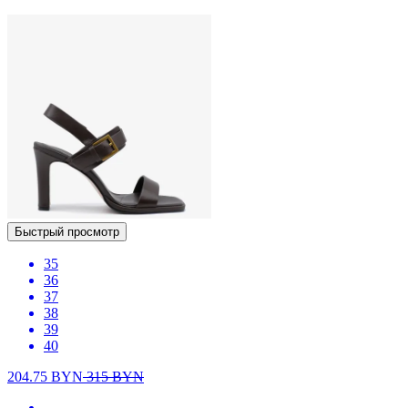
Быстрый просмотр
35
36
37
38
39
40
204.75
BYN
315
BYN