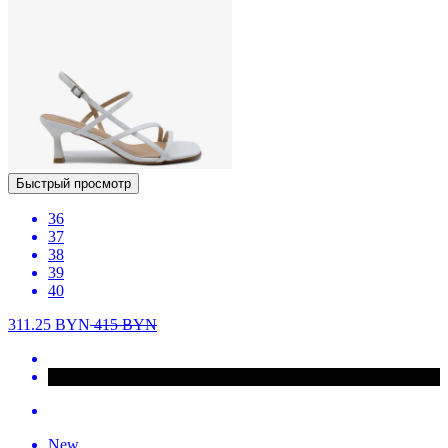
Быстрый просмотр
36
37
38
39
40
311.25
BYN
415
BYN
New