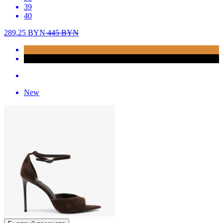
39
40
289.25
BYN
445
BYN
New