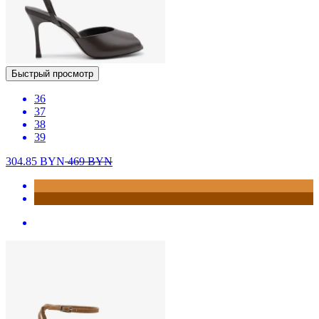
Быстрый просмотр
36
37
38
39
304.85
BYN
469
BYN