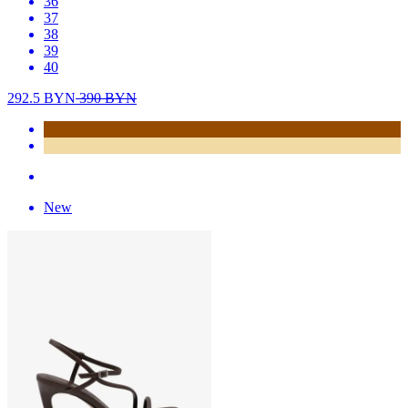
36
37
38
39
40
292.5
BYN
390
BYN
New