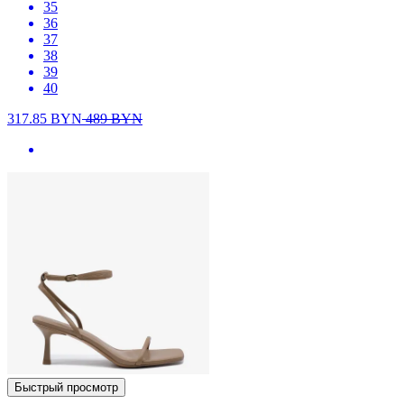
35
36
37
38
39
40
317.85
BYN
489
BYN
Быстрый просмотр