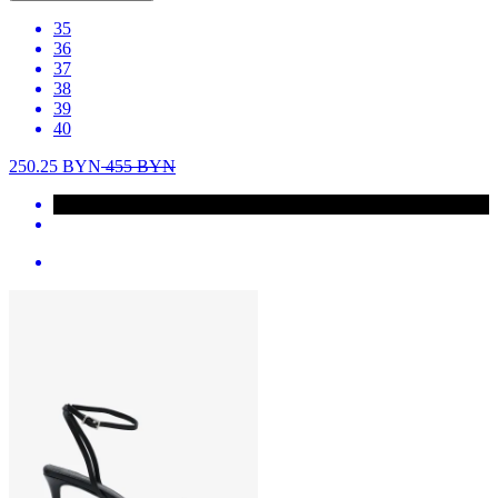
35
36
37
38
39
40
250.25
BYN
455
BYN