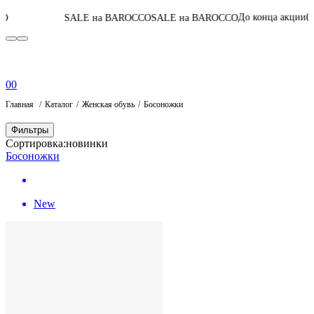
05
:
18
:
04
:
34
До конца акции
SALE на BAROCCO
SALE на BAROCCO
П
0
0
Главная
Каталог
Женская обувь
Босоножки
Фильтры
Сортировка:
новинки
Босоножки
New