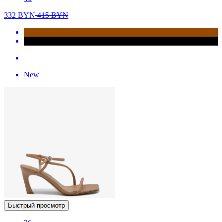
332
BYN
415
BYN
New
Быстрый просмотр