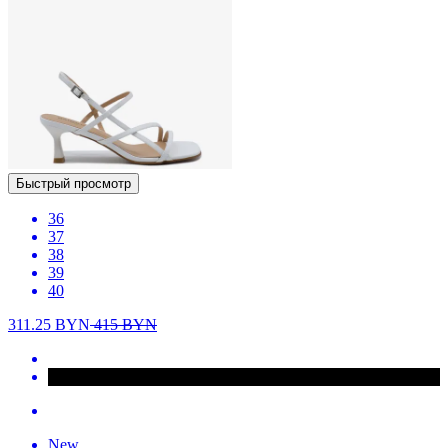
Быстрый просмотр
36
37
38
39
40
311.25
BYN
415
BYN
New