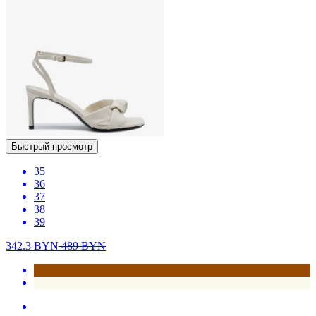
Быстрый просмотр
35
36
37
38
39
342.3
BYN
489
BYN