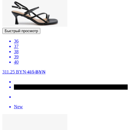
Быстрый просмотр
36
37
38
39
40
311.25
BYN
415
BYN
New