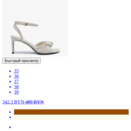
Быстрый просмотр
35
36
37
38
39
342.3
BYN
489
BYN