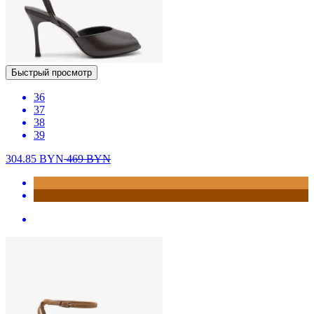
Быстрый просмотр
36
37
38
39
304.85
BYN
469
BYN