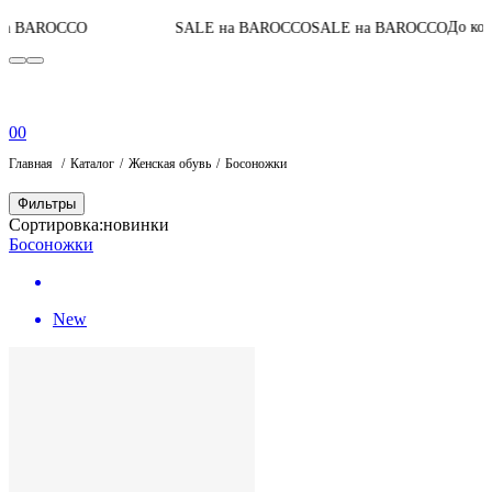
До конца акции
CO
SALE на BAROCCO
SALE на BAROCCO
0
0
Главная
Каталог
Женская обувь
Босоножки
Фильтры
Сортировка:
новинки
Босоножки
New