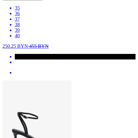
35
36
37
38
39
40
250.25
BYN
455
BYN