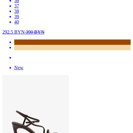
36
37
38
39
40
292.5
BYN
390
BYN
New