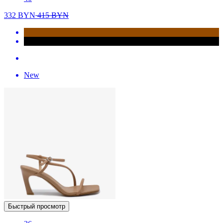
332
BYN
415
BYN
New
Быстрый просмотр