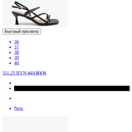
Быстрый просмотр
36
37
38
39
40
311.25
BYN
415
BYN
New