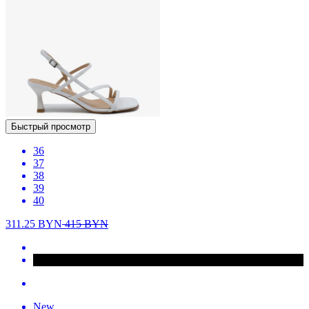
Быстрый просмотр
36
37
38
39
40
311.25
BYN
415
BYN
New