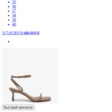
35
36
37
38
39
40
317.85
BYN
489
BYN
Быстрый просмотр