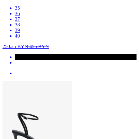
35
36
37
38
39
40
250.25
BYN
455
BYN