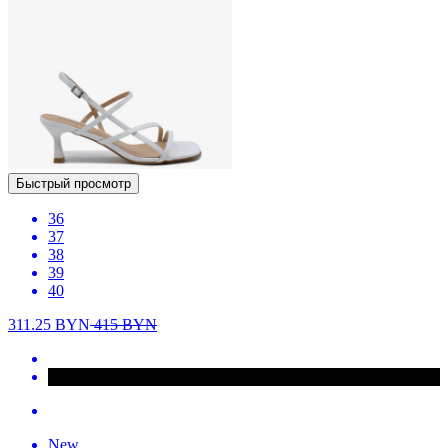
Быстрый просмотр
36
37
38
39
40
311.25
BYN
415
BYN
New