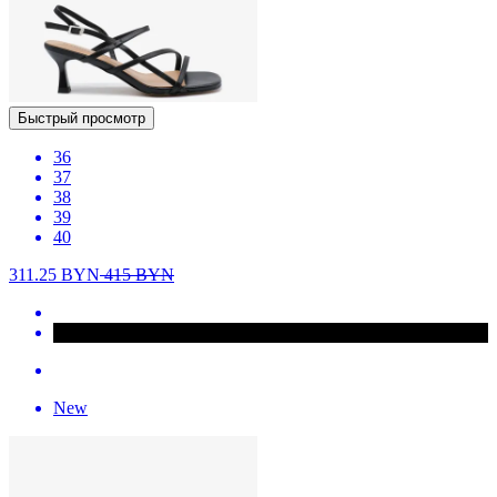
Быстрый просмотр
36
37
38
39
40
311.25
BYN
415
BYN
New