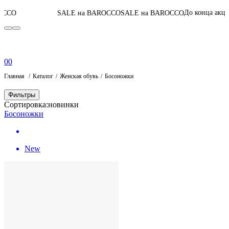
06
:
00
:
20
:
05
До конца акции
SALE на BAROCCO
SALE на BAROCCO
0
0
Главная
Каталог
Женская обувь
Босоножки
Фильтры
Сортировка:
новинки
Босоножки
New