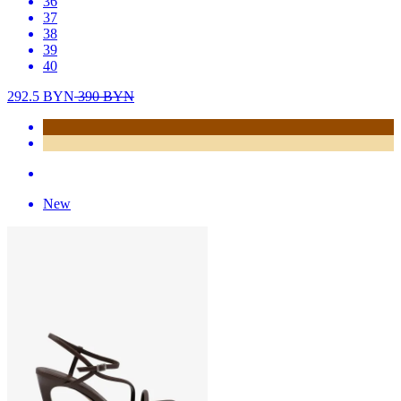
36
37
38
39
40
292.5
BYN
390
BYN
New