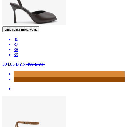
Быстрый просмотр
36
37
38
39
304.85
BYN
469
BYN