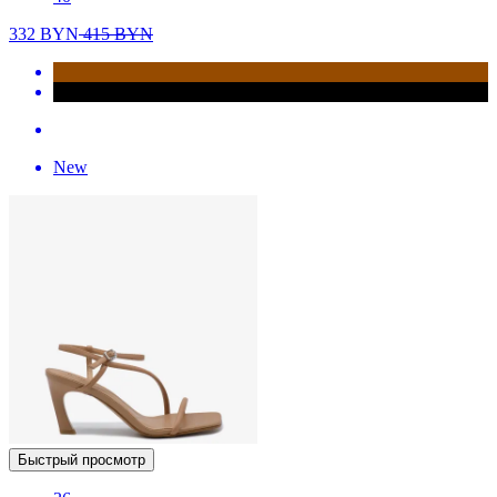
332
BYN
415
BYN
New
Быстрый просмотр