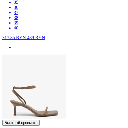
35
36
37
38
39
40
317.85
BYN
489
BYN
Быстрый просмотр