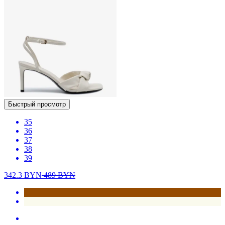
Быстрый просмотр
35
36
37
38
39
342.3
BYN
489
BYN