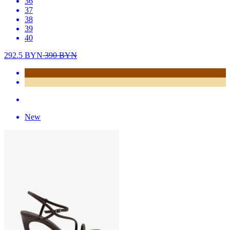
36
37
38
39
40
292.5
BYN
390
BYN
New