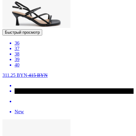
Быстрый просмотр
36
37
38
39
40
311.25
BYN
415
BYN
New