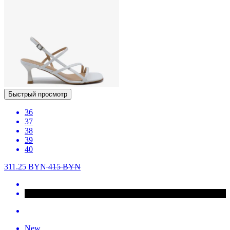
Быстрый просмотр
36
37
38
39
40
311.25
BYN
415
BYN
New