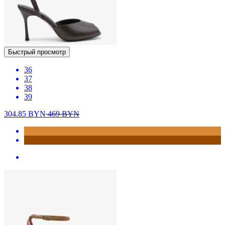
Быстрый просмотр
36
37
38
39
304.85
BYN
469
BYN