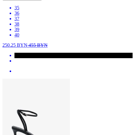
35
36
37
38
39
40
250.25
BYN
455
BYN