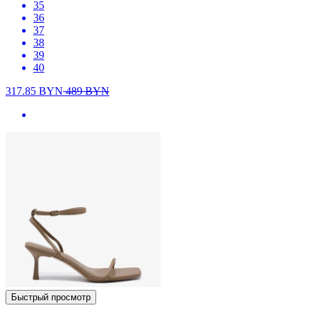
35
36
37
38
39
40
317.85
BYN
489
BYN
Быстрый просмотр