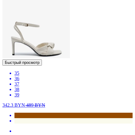
Быстрый просмотр
35
36
37
38
39
342.3
BYN
489
BYN