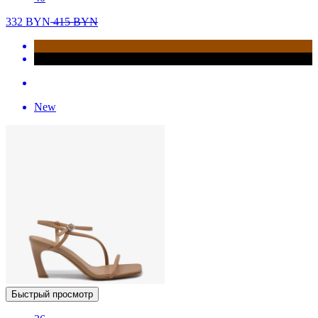
332
BYN
415
BYN
New
Быстрый просмотр