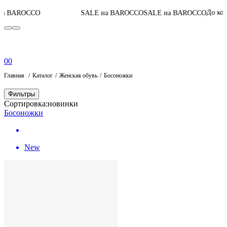
05
:
До конца акции
SALE на BAROCCO
SALE на BAROCCO
0
0
Главная
Каталог
Женская обувь
Босоножки
Фильтры
Сортировка:
новинки
Босоножки
New