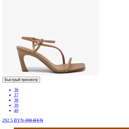
Быстрый просмотр
36
37
38
39
40
292.5
BYN
390
BYN