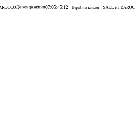
07
:
05
:
45
:
12
 конца акции
SALE на BAROCCO
SALE н
Перейти в каталог