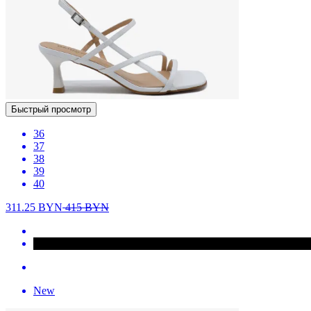
Быстрый просмотр
36
37
38
39
40
311.25
BYN
415
BYN
New