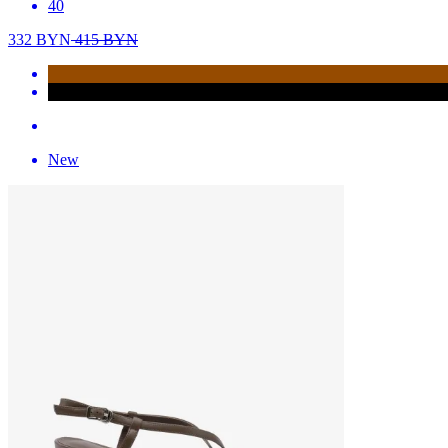
40
332
BYN
415
BYN
New