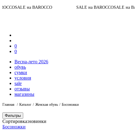
До
LE на BAROCCO
SALE на BAROCCO
SALE на BAROCCO
0
0
Весна-лето 2026
обувь
сумки
условия
sale
отзывы
магазины
Главная
Каталог
Женская обувь
Босоножки
Фильтры
Сортировка:
новинки
Босоножки