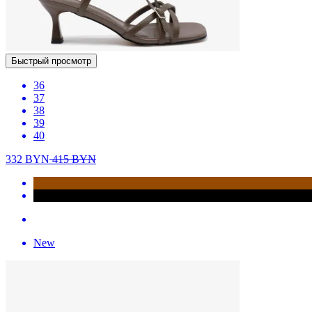
Быстрый просмотр
36
37
38
39
40
332
BYN
415
BYN
New