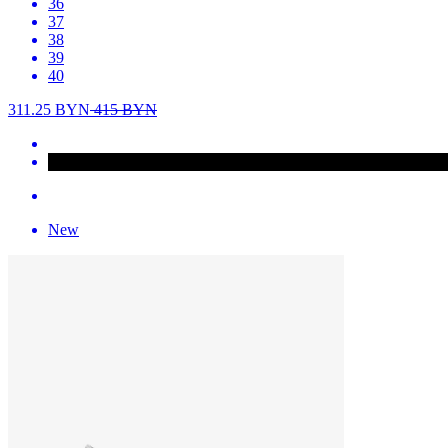
36
37
38
39
40
311.25
BYN
415
BYN
New