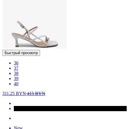
Быстрый просмотр
36
37
38
39
40
311.25
BYN
415
BYN
New