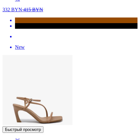
332
BYN
415
BYN
New
Быстрый просмотр