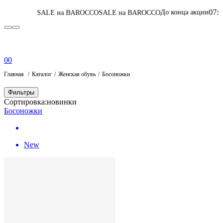
07
:
04
:
47
:
18
До конца акции
ALE на BAROCCO
SALE на BAROCCO
Перей
0
0
Главная
Каталог
Женская обувь
Босоножки
Фильтры
Сортировка:
новинки
Босоножки
New