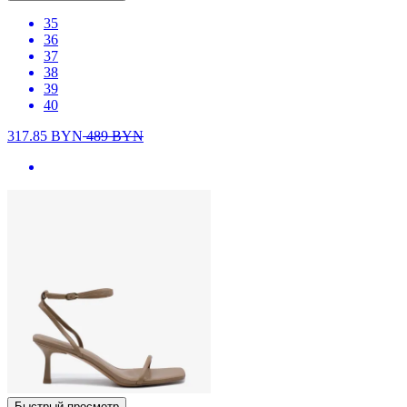
35
36
37
38
39
40
317.85
BYN
489
BYN
Быстрый просмотр