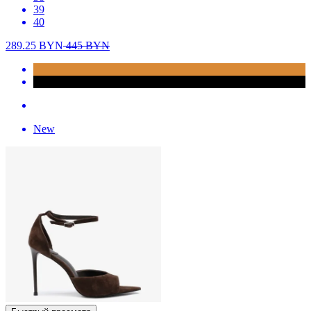
39
40
289.25
BYN
445
BYN
New