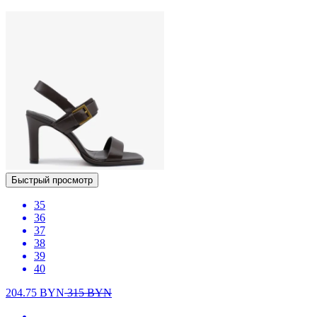
Быстрый просмотр
35
36
37
38
39
40
204.75
BYN
315
BYN