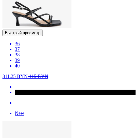
Быстрый просмотр
36
37
38
39
40
311.25
BYN
415
BYN
New