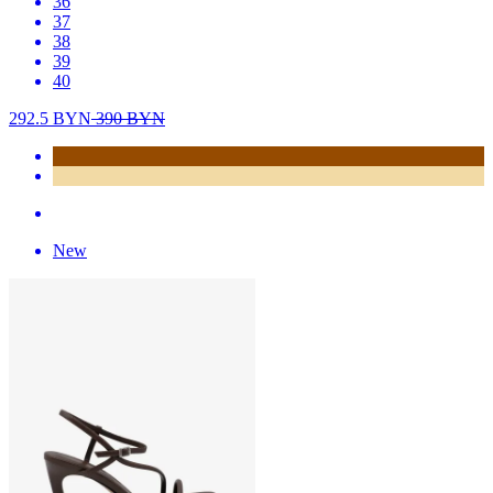
36
37
38
39
40
292.5
BYN
390
BYN
New