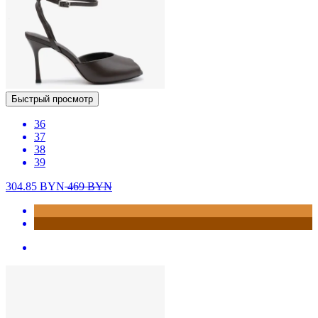
Быстрый просмотр
36
37
38
39
304.85
BYN
469
BYN