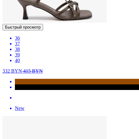
Быстрый просмотр
36
37
38
39
40
332
BYN
415
BYN
New