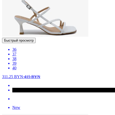
Быстрый просмотр
36
37
38
39
40
311.25
BYN
415
BYN
New