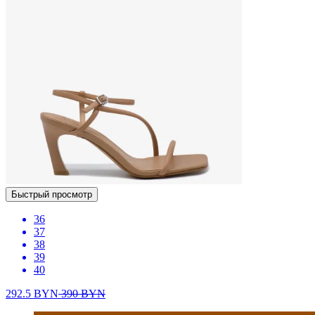
Быстрый просмотр
36
37
38
39
40
292.5
BYN
390
BYN