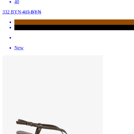
40
332
BYN
415
BYN
New