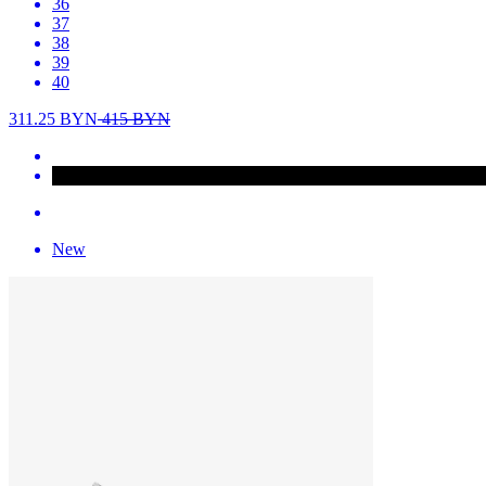
36
37
38
39
40
311.25
BYN
415
BYN
New