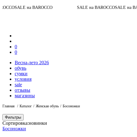
ALE на BAROCCO
SALE на BAROCCO
SALE на BAROCCO
0
0
Весна-лето 2026
обувь
сумки
условия
sale
отзывы
магазины
Главная
Каталог
Женская обувь
Босоножки
Фильтры
Сортировка:
новинки
Босоножки