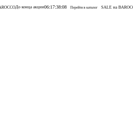
06
:
17
:
38
:
08
До конца акции
SALE на BAROCCO
SALE
Перейти в каталог