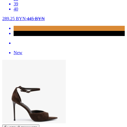
39
40
289.25
BYN
445
BYN
New