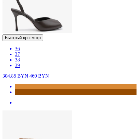
Быстрый просмотр
36
37
38
39
304.85
BYN
469
BYN