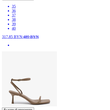
35
36
37
38
39
40
317.85
BYN
489
BYN
Быстрый просмотр