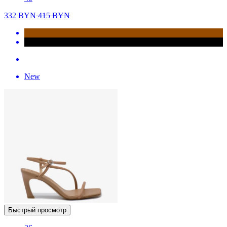
332
BYN
415
BYN
New
Быстрый просмотр