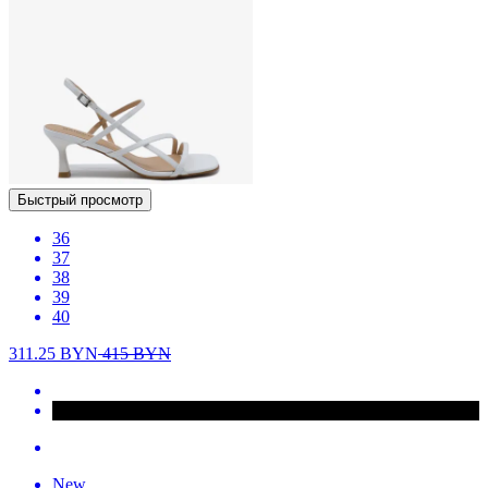
Быстрый просмотр
36
37
38
39
40
311.25
BYN
415
BYN
New