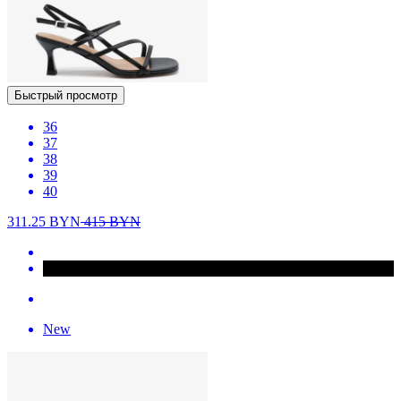
Быстрый просмотр
36
37
38
39
40
311.25
BYN
415
BYN
New