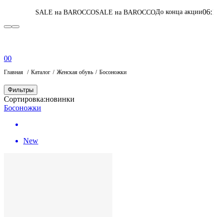
06
:
18
:
00
:
32
До конца акции
ALE на BAROCCO
SALE на BAROCCO
Пере
0
0
Главная
Каталог
Женская обувь
Босоножки
Фильтры
Сортировка:
новинки
Босоножки
New