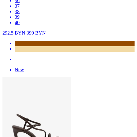
36
37
38
39
40
292.5
BYN
390
BYN
New