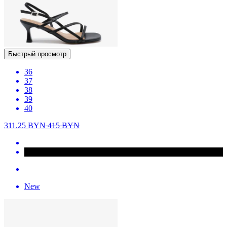
Быстрый просмотр
36
37
38
39
40
311.25
BYN
415
BYN
New