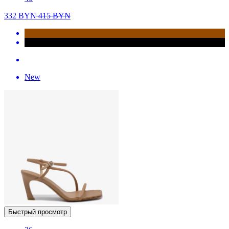
332
BYN
415
BYN
New
Быстрый просмотр