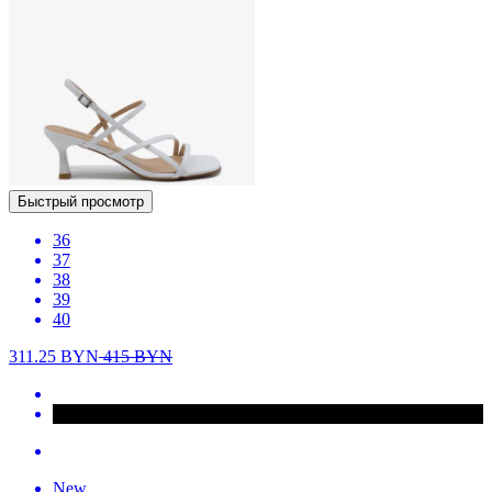
Быстрый просмотр
36
37
38
39
40
311.25
BYN
415
BYN
New