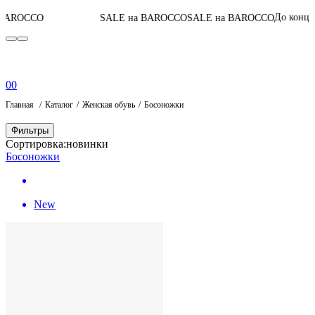
06
:
До конца акции
SALE на BAROCCO
SALE на BAROCCO
0
0
Главная
Каталог
Женская обувь
Босоножки
Фильтры
Сортировка:
новинки
Босоножки
New