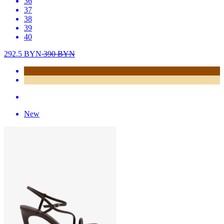
36
37
38
39
40
292.5
BYN
390
BYN
New