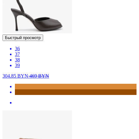
Быстрый просмотр
36
37
38
39
304.85
BYN
469
BYN