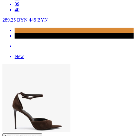
39
40
289.25
BYN
445
BYN
New