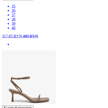
35
36
37
38
39
40
317.85
BYN
489
BYN
Быстрый просмотр