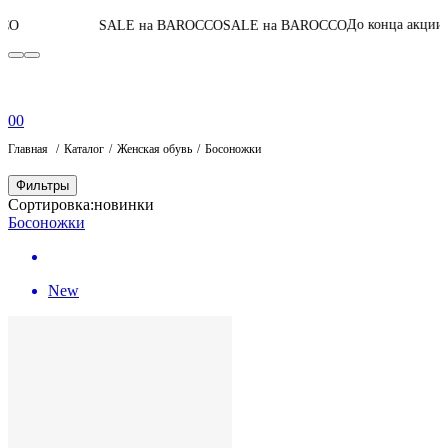
06
:
21
:
25
:
32
До конца акции
SALE на BAROCCO
SALE на BAROCCO
0
0
Главная
Каталог
Женская обувь
Босоножки
Фильтры
Сортировка:
новинки
Босоножки
New