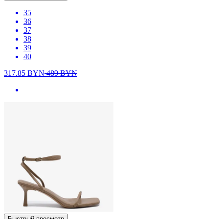
35
36
37
38
39
40
317.85
BYN
489
BYN
Быстрый просмотр