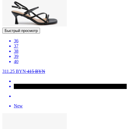
Быстрый просмотр
36
37
38
39
40
311.25
BYN
415
BYN
New