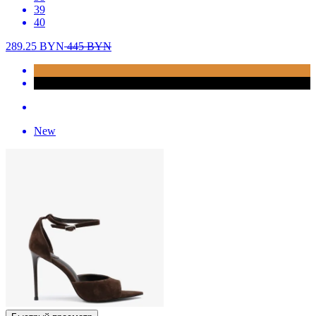
39
40
289.25
BYN
445
BYN
New