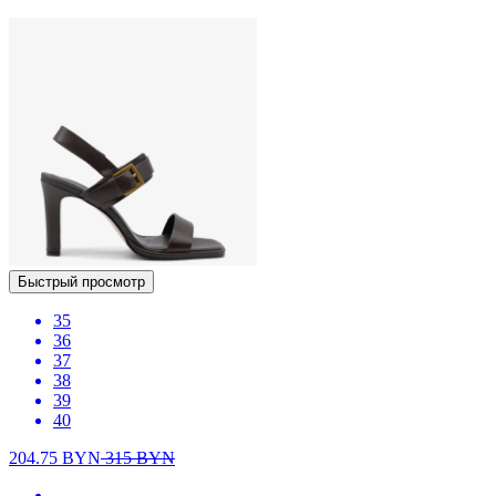
Быстрый просмотр
35
36
37
38
39
40
204.75
BYN
315
BYN