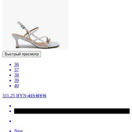
Быстрый просмотр
36
37
38
39
40
311.25
BYN
415
BYN
New