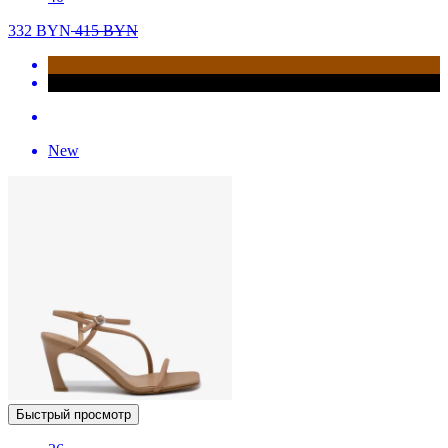
332
BYN
415
BYN
New
Быстрый просмотр