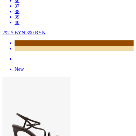
36
37
38
39
40
292.5
BYN
390
BYN
New