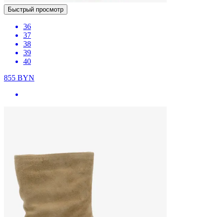
Быстрый просмотр
36
37
38
39
40
855
BYN