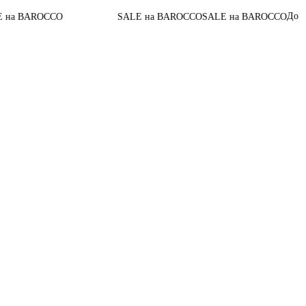
До конца акции
CCO
SALE на BAROCCO
SALE на BAROCCO