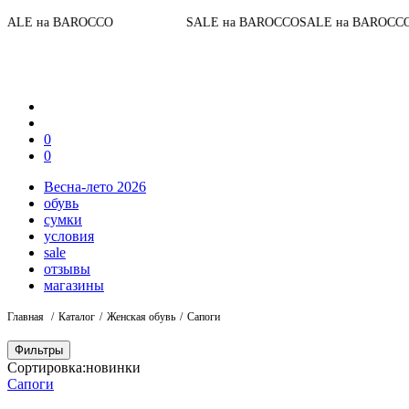
До конца а
AROCCO
SALE на BAROCCO
SALE на BAROCCO
0
0
Весна-лето 2026
обувь
сумки
условия
sale
отзывы
магазины
Главная
Каталог
Женская обувь
Сапоги
Фильтры
Сортировка:
новинки
Сапоги