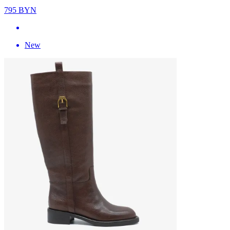
795
BYN
New