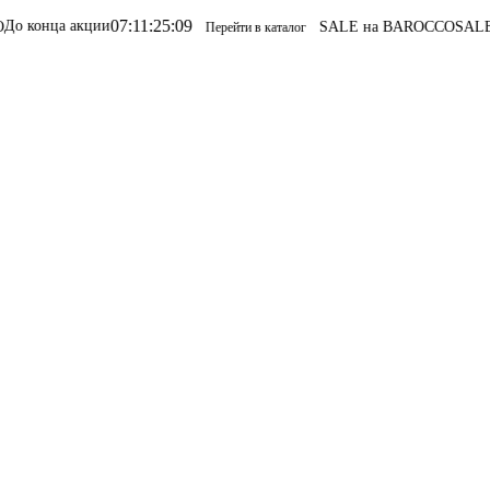
07
:
11
:
25
:
09
кции
SALE на BAROCCO
SALE на BARO
Перейти в каталог