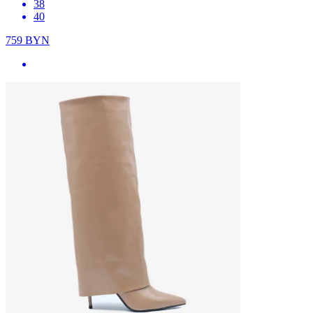
38
40
759
BYN