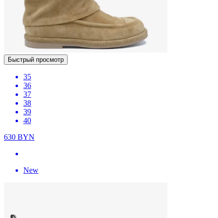
Быстрый просмотр
35
36
37
38
39
40
630
BYN
New