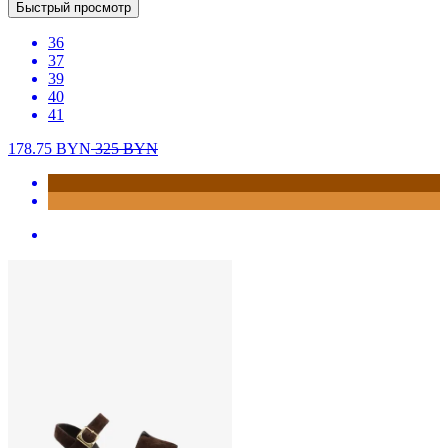
Быстрый просмотр
36
37
39
40
41
178.75
BYN
325
BYN