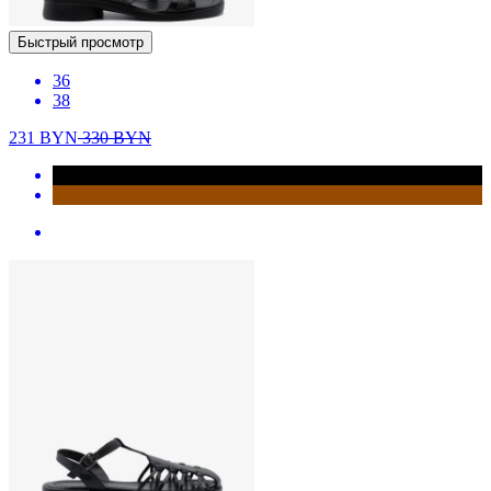
Быстрый просмотр
36
38
231
BYN
330
BYN