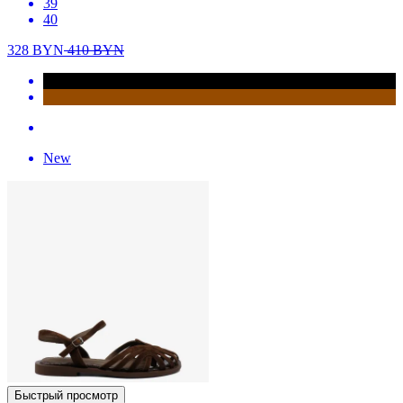
39
40
328
BYN
410
BYN
New
Быстрый просмотр