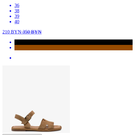
36
38
39
40
210
BYN
350
BYN