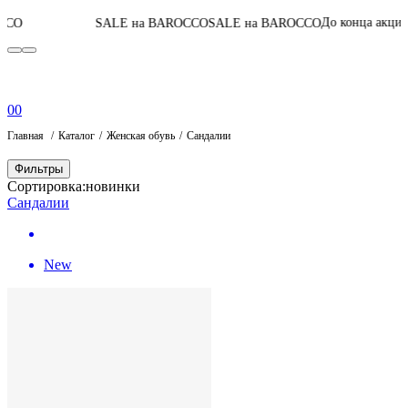
04
:
19
:
39
:
57
До конца акции
SALE на BAROCCO
SALE на BAROCCO
0
0
Главная
Каталог
Женская обувь
Сандалии
Фильтры
Сортировка:
новинки
Сандалии
New