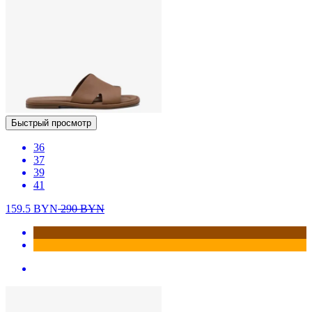
Быстрый просмотр
36
37
39
41
159.5
BYN
290
BYN