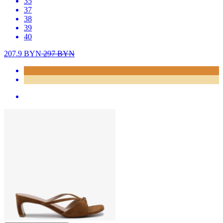
35
37
38
39
40
207.9
BYN
297
BYN