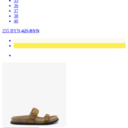
35
36
37
38
40
255
BYN
425
BYN