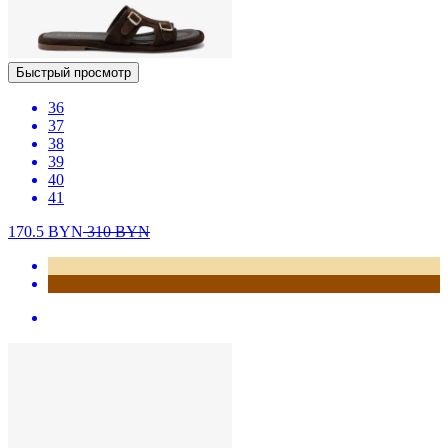
Быстрый просмотр
36
37
38
39
40
41
170.5
BYN
310
BYN