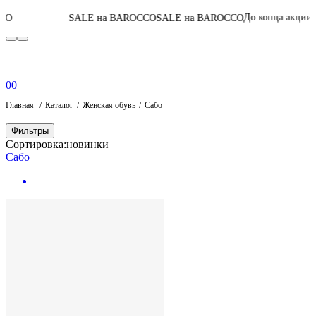
06
:
00
:
44
:
48
До конца акции
SALE на BAROCCO
SALE на BAROCCO
0
0
Главная
Каталог
Женская обувь
Сабо
Фильтры
Сортировка:
новинки
Сабо