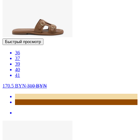
Быстрый просмотр
36
37
39
40
41
170.5
BYN
310
BYN