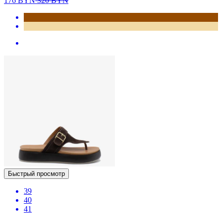
176
BYN
320
BYN
Быстрый просмотр
39
40
41