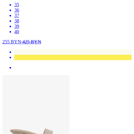
35
36
37
38
39
40
255
BYN
425
BYN