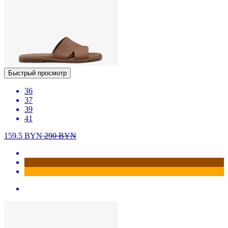
Быстрый просмотр
36
37
39
41
159.5
BYN
290
BYN