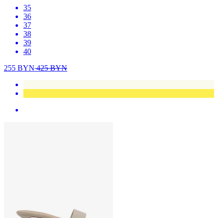
35
36
37
38
39
40
255
BYN
425
BYN