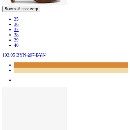
Быстрый просмотр
35
36
37
38
39
40
193.05
BYN
297
BYN