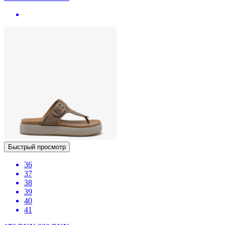
Быстрый просмотр
36
37
38
39
40
41