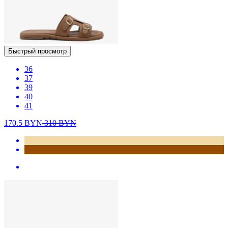
Быстрый просмотр
36
37
39
40
41
170.5
BYN
310
BYN