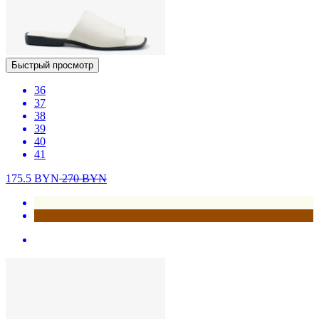
Быстрый просмотр
36
37
38
39
40
41
175.5
BYN
270
BYN