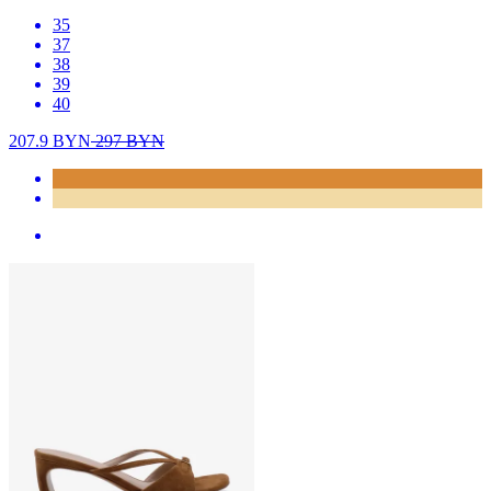
35
37
38
39
40
207.9
BYN
297
BYN