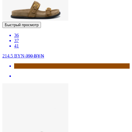
Быстрый просмотр
36
37
41
214.5
BYN
390
BYN