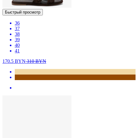
Быстрый просмотр
36
37
38
39
40
41
170.5
BYN
310
BYN