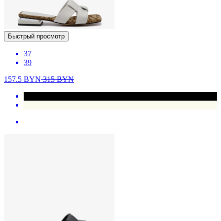
Быстрый просмотр
37
39
157.5
BYN
315
BYN