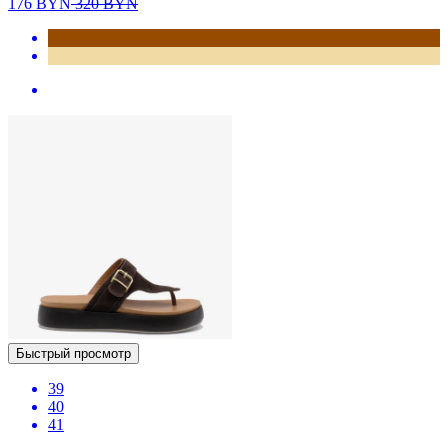
176
BYN
320
BYN
Быстрый просмотр
39
40
41