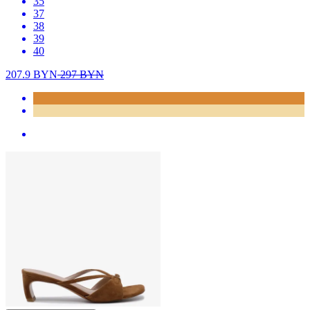
35
37
38
39
40
207.9
BYN
297
BYN