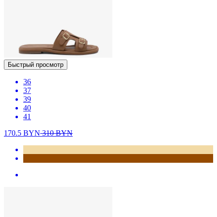
Быстрый просмотр
36
37
39
40
41
170.5
BYN
310
BYN