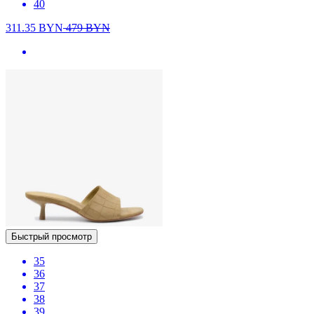
40
311.35
BYN
479
BYN
Быстрый просмотр
35
36
37
38
39