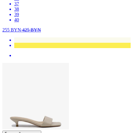
37
38
39
40
255
BYN
425
BYN