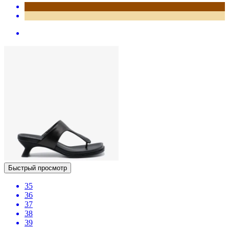
Быстрый просмотр
35
36
37
38
39