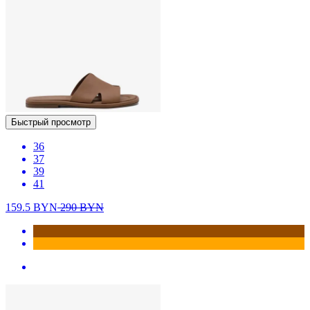
Быстрый просмотр
36
37
39
41
159.5
BYN
290
BYN