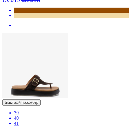
176
BYN
320
BYN
Быстрый просмотр
39
40
41