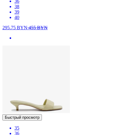
36
38
39
40
295.75
BYN
455
BYN
Быстрый просмотр
35
36