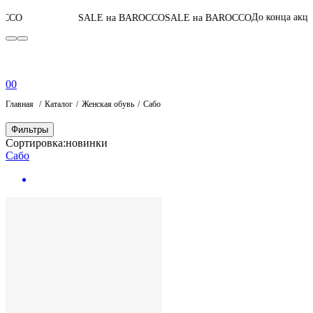
07
:
06
:
15
:
5
До конца акции
SALE на BAROCCO
SALE на BAROCCO
0
0
Главная
Каталог
Женская обувь
Сабо
Фильтры
Сортировка:
новинки
Сабо