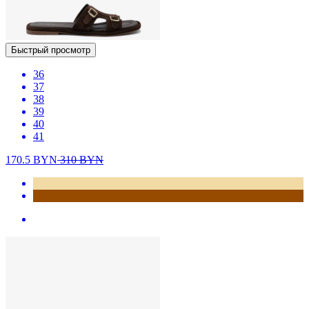
Быстрый просмотр
36
37
38
39
40
41
170.5
BYN
310
BYN