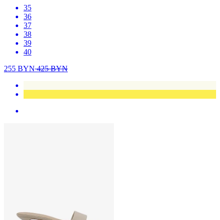
35
36
37
38
39
40
255
BYN
425
BYN