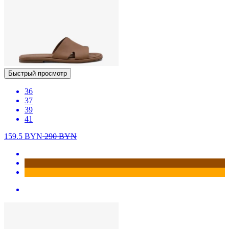
Быстрый просмотр
36
37
39
41
159.5
BYN
290
BYN