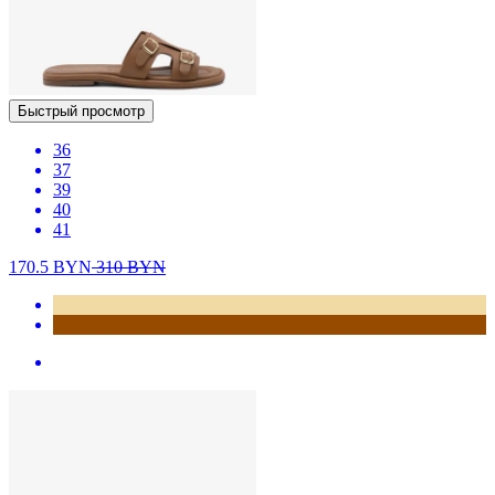
Быстрый просмотр
36
37
39
40
41
170.5
BYN
310
BYN