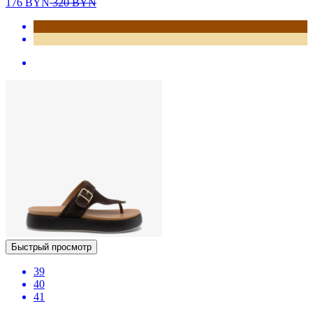
176
BYN
320
BYN
Быстрый просмотр
39
40
41