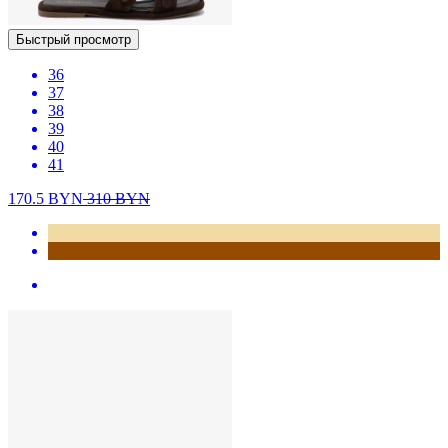
Быстрый просмотр
36
37
38
39
40
41
170.5
BYN
310
BYN