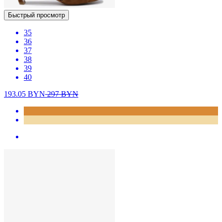
Быстрый просмотр
35
36
37
38
39
40
193.05
BYN
297
BYN