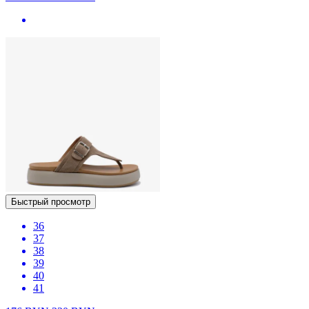
Быстрый просмотр
36
37
38
39
40
41