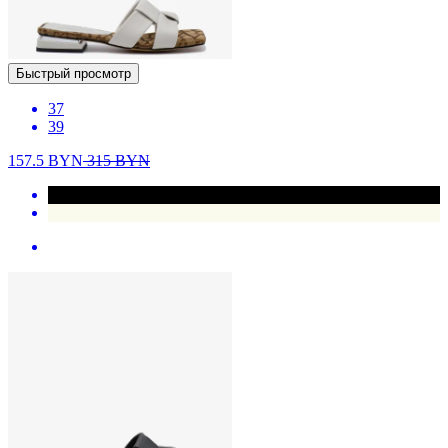
Быстрый просмотр
37
39
157.5
BYN
315
BYN