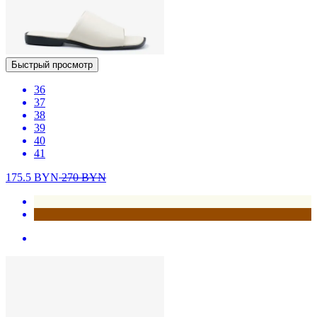
Быстрый просмотр
36
37
38
39
40
41
175.5
BYN
270
BYN