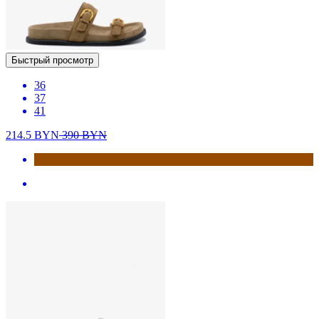
Быстрый просмотр
36
37
41
214.5
BYN
390
BYN