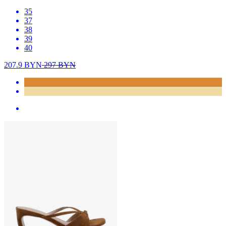
35
37
38
39
40
207.9
BYN
297
BYN