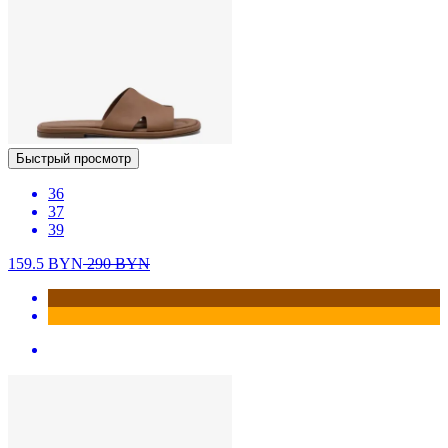
Быстрый просмотр
36
37
39
159.5
BYN
290
BYN