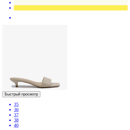
Быстрый просмотр
35
36
37
38
40