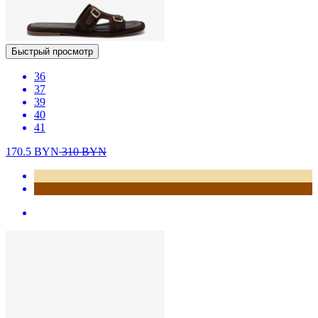
Быстрый просмотр
36
37
39
40
41
170.5
BYN
310
BYN