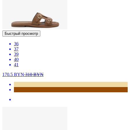
Быстрый просмотр
36
37
39
40
41
170.5
BYN
310
BYN