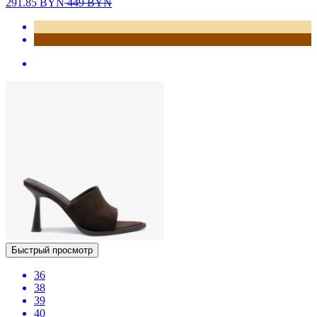
291.85
BYN
449
BYN
Быстрый просмотр
36
38
39
40