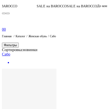
04
:
23
:
До конца акции
SALE на BAROCCO
SALE на BAROCCO
0
0
Главная
Каталог
Женская обувь
Сабо
Фильтры
Сортировка:
новинки
Сабо