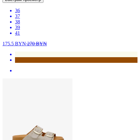
36
37
38
39
41
175.5
BYN
270
BYN