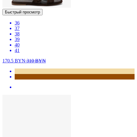
Быстрый просмотр
36
37
38
39
40
41
170.5
BYN
310
BYN