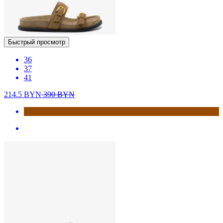
Быстрый просмотр
36
37
41
214.5
BYN
390
BYN