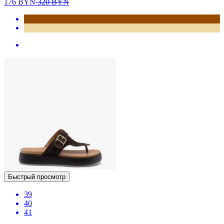
176
BYN
320
BYN
Быстрый просмотр
39
40
41