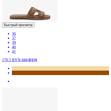
Быстрый просмотр
36
37
39
40
41
170.5
BYN
310
BYN