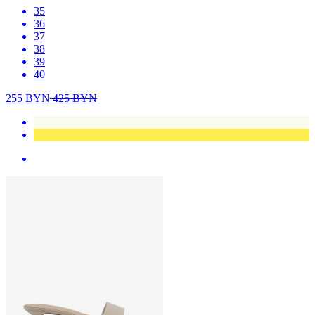
35
36
37
38
39
40
255
BYN
425
BYN