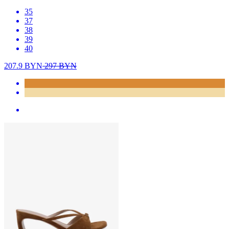
35
37
38
39
40
207.9
BYN
297
BYN