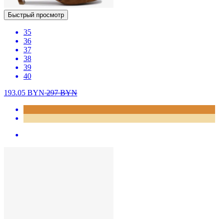
Быстрый просмотр
35
36
37
38
39
40
193.05
BYN
297
BYN