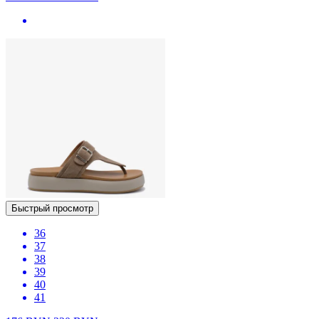
Быстрый просмотр
36
37
38
39
40
41