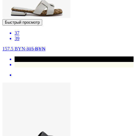
Быстрый просмотр
37
39
157.5
BYN
315
BYN