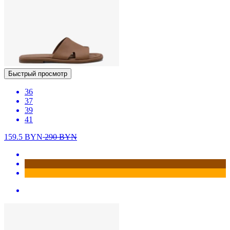
Быстрый просмотр
36
37
39
41
159.5
BYN
290
BYN