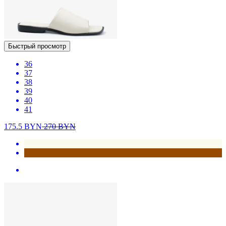
Быстрый просмотр
36
37
38
39
40
41
175.5
BYN
270
BYN