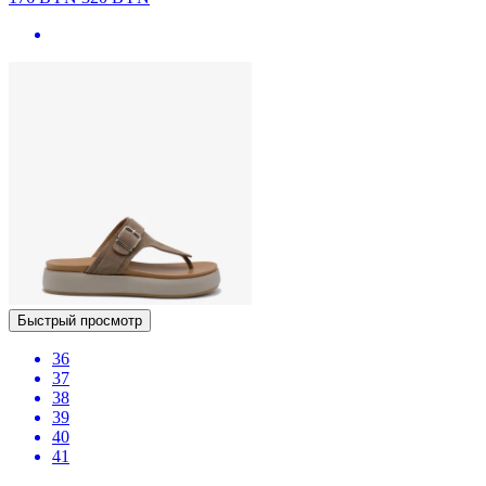
Быстрый просмотр
36
37
38
39
40
41