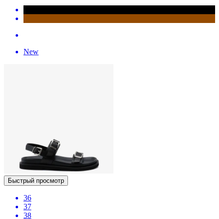
New
Быстрый просмотр
36
37
38