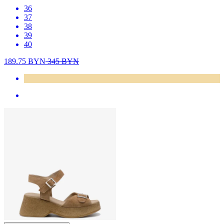
36
37
38
39
40
189.75
BYN
345
BYN