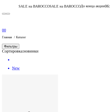
06
:
14
:
57
:
48
До конца акции
SALE на BAROCCO
SALE на BAROCCO
П
0
0
Главная
Каталог
Фильтры
Сортировка:
новинки
New