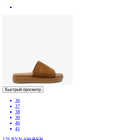
Быстрый просмотр
36
37
38
39
40
41
176
BYN
320
BYN