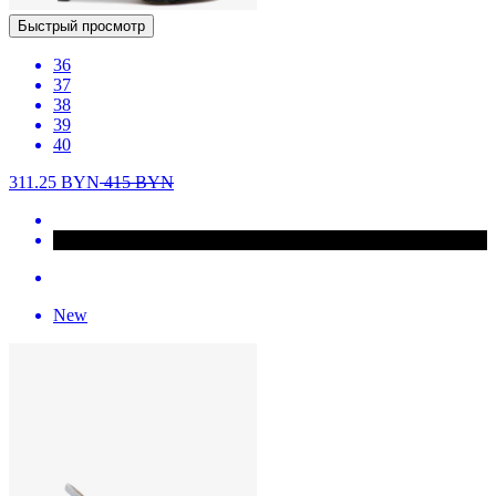
Быстрый просмотр
36
37
38
39
40
311.25
BYN
415
BYN
New