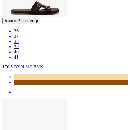
Быстрый просмотр
36
37
38
39
40
41
170.5
BYN
310
BYN