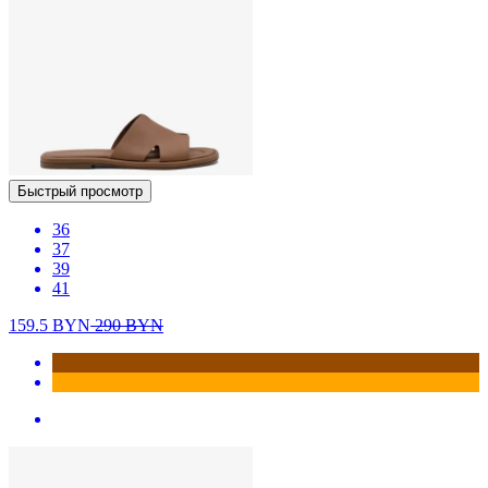
Быстрый просмотр
36
37
39
41
159.5
BYN
290
BYN