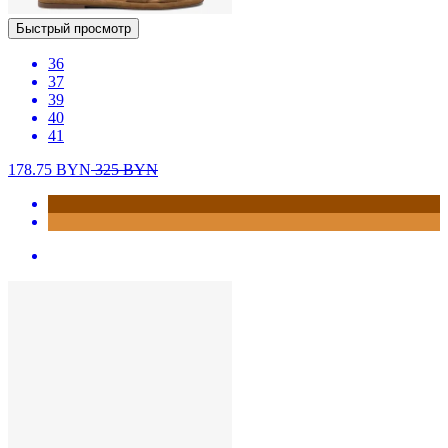
Быстрый просмотр
36
37
39
40
41
178.75
BYN
325
BYN