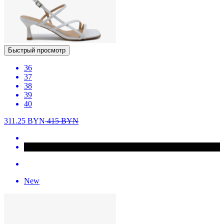
Быстрый просмотр
36
37
38
39
40
311.25
BYN
415
BYN
New