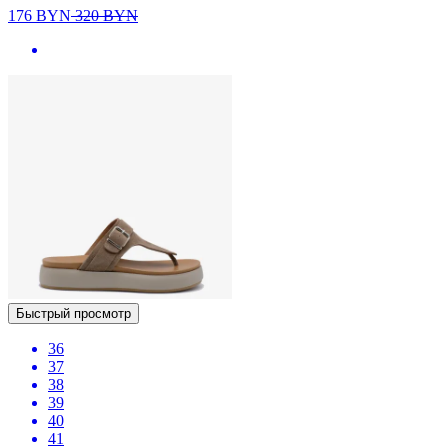
176
BYN
320
BYN
Быстрый просмотр
36
37
38
39
40
41