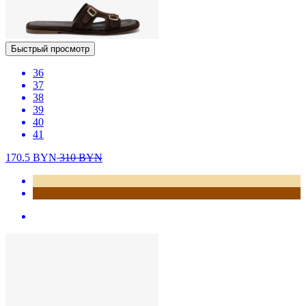
Быстрый просмотр
36
37
38
39
40
41
170.5
BYN
310
BYN