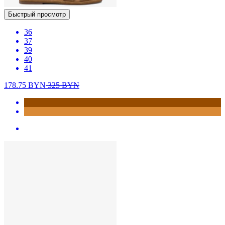
Быстрый просмотр
36
37
39
40
41
178.75
BYN
325
BYN