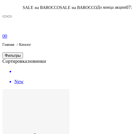
07
:
09
:
14
:
39
До конца акции
SALE на BAROCCO
SALE на BAROCCO
Пере
0
0
Главная
Каталог
Фильтры
Сортировка:
новинки
New