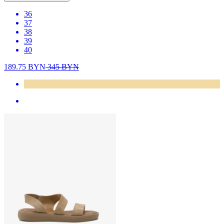
36
37
38
39
40
189.75
BYN
345
BYN