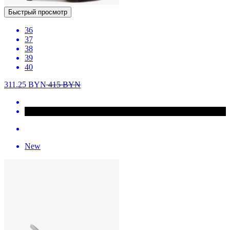
Быстрый просмотр
36
37
38
39
40
311.25
BYN
415
BYN
New