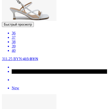
Быстрый просмотр
36
37
38
39
40
311.25
BYN
415
BYN
New