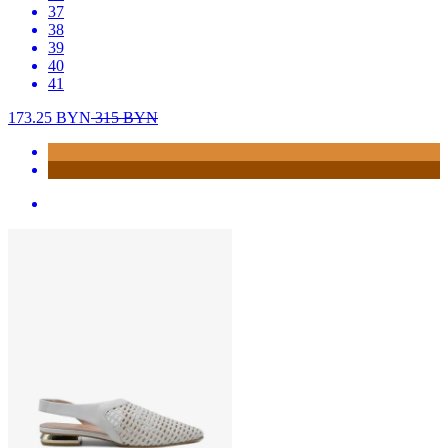
37
38
39
40
41
173.25
BYN
315
BYN