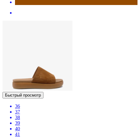
Быстрый просмотр
36
37
38
39
40
41