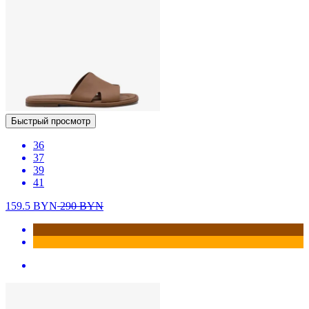
Быстрый просмотр
36
37
39
41
159.5
BYN
290
BYN