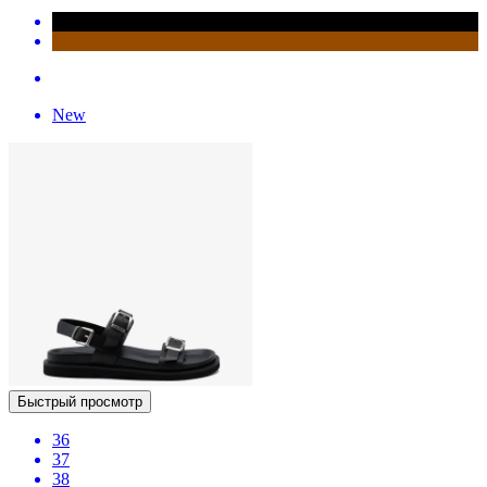
New
Быстрый просмотр
36
37
38