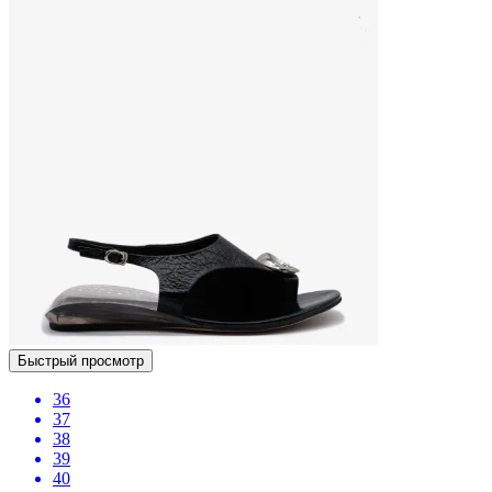
Быстрый просмотр
36
37
38
39
40