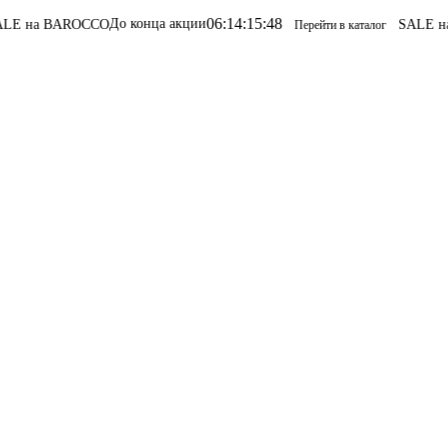
06
:
14
:
15
:
48
До конца акции
ROCCO
SALE на BAROCC
Перейти в каталог