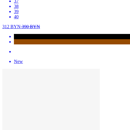
37
38
39
40
312
BYN
390
BYN
New