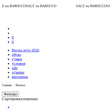
ROCCO
SALE на BAROCCO
SALE на BAROCCO
SALE на BA
0
0
Весна-лето 2026
обувь
сумки
условия
sale
отзывы
магазины
Главная
Каталог
Фильтры
Сортировка:
новинки