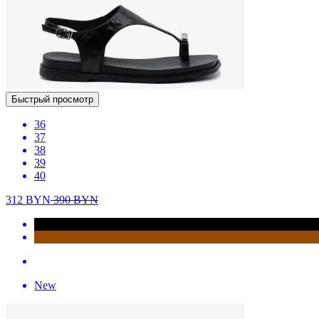
Быстрый просмотр
36
37
38
39
40
312
BYN
390
BYN
New