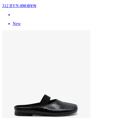
312
BYN
390
BYN
New