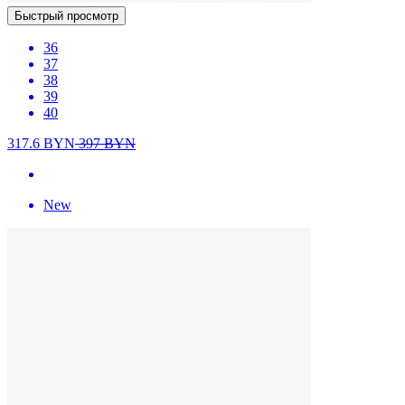
Быстрый просмотр
36
37
38
39
40
317.6
BYN
397
BYN
New