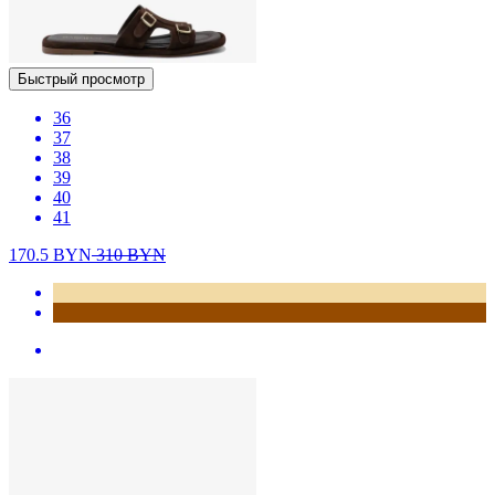
Быстрый просмотр
36
37
38
39
40
41
170.5
BYN
310
BYN