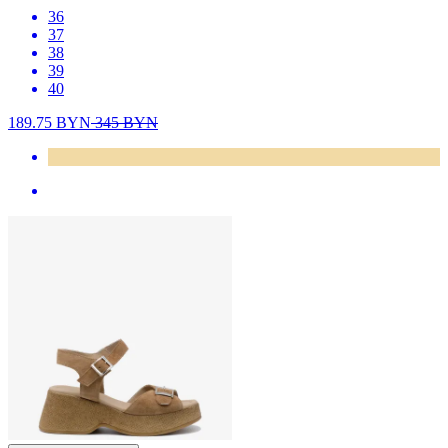
36
37
38
39
40
189.75
BYN
345
BYN