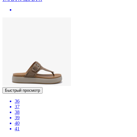
Быстрый просмотр
36
37
38
39
40
41