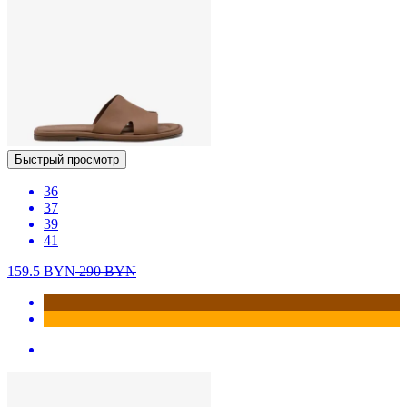
Быстрый просмотр
36
37
39
41
159.5
BYN
290
BYN