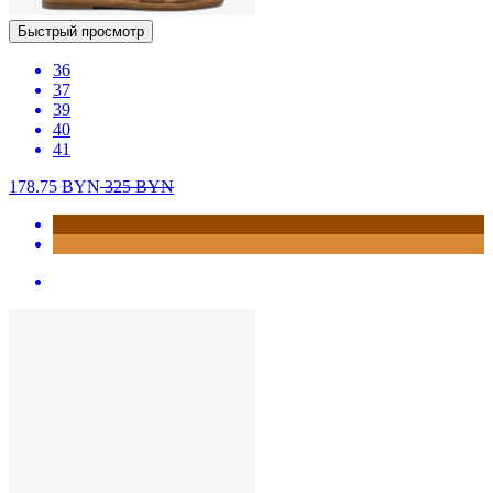
Быстрый просмотр
36
37
39
40
41
178.75
BYN
325
BYN