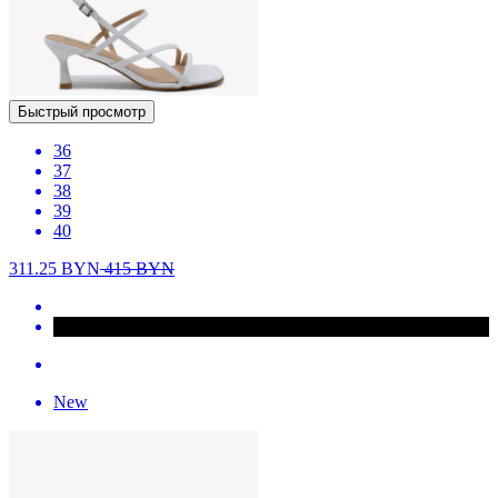
Быстрый просмотр
36
37
38
39
40
311.25
BYN
415
BYN
New