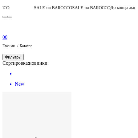
06
:
12
:
49
:
46
До конца акции
SALE на BAROCCO
SALE на BAROCCO
0
0
Главная
Каталог
Фильтры
Сортировка:
новинки
New