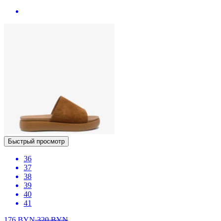
Быстрый просмотр
36
37
38
39
40
41
176
BYN
320
BYN