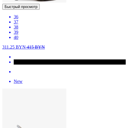
Быстрый просмотр
36
37
38
39
40
311.25
BYN
415
BYN
New