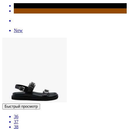
New
Быстрый просмотр
36
37
38