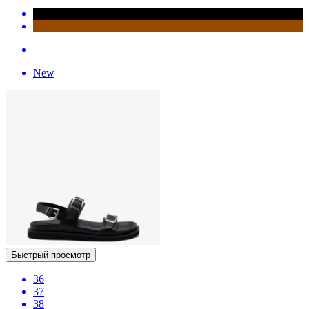
New
Быстрый просмотр
36
37
38