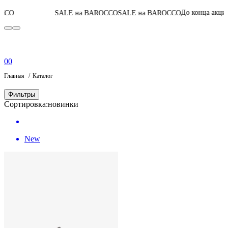
05
:
07
:
37
:
57
До конца акции
SALE на BAROCCO
SALE на BAROCCO
0
0
Главная
Каталог
Фильтры
Сортировка:
новинки
New