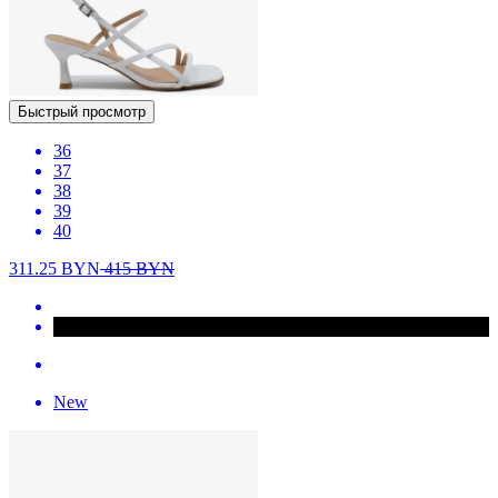
Быстрый просмотр
36
37
38
39
40
311.25
BYN
415
BYN
New