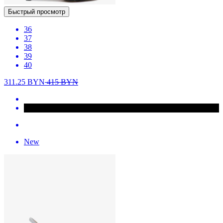
Быстрый просмотр
36
37
38
39
40
311.25
BYN
415
BYN
New