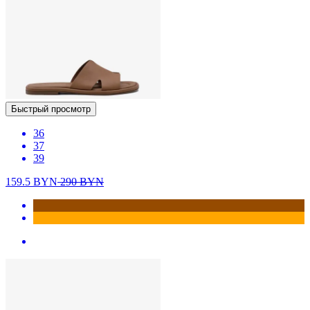
Быстрый просмотр
36
37
39
159.5
BYN
290
BYN