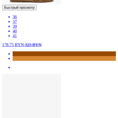
Быстрый просмотр
36
37
39
40
41
178.75
BYN
325
BYN