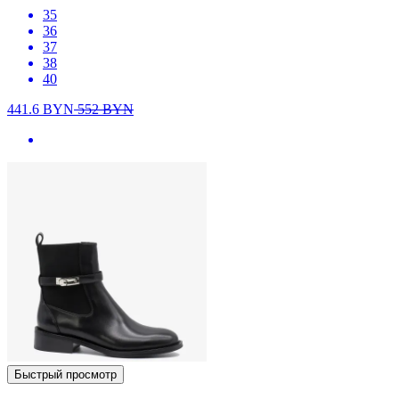
35
36
37
38
40
441.6
BYN
552
BYN
Быстрый просмотр