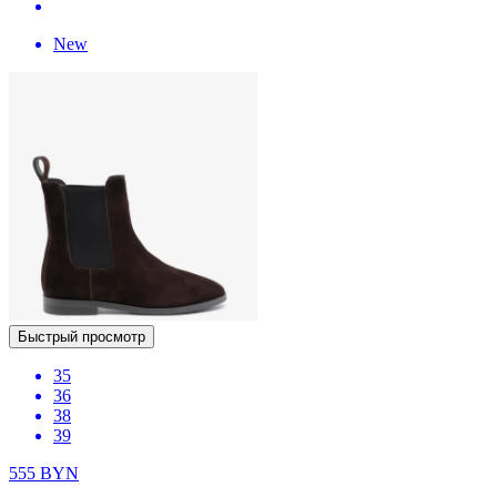
New
Быстрый просмотр
35
36
38
39
555
BYN