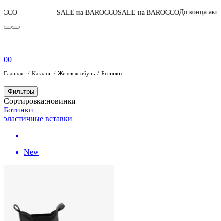
06
:
06
:
До конца акции
SALE на BAROCCO
SALE на BAROCCO
0
0
Главная
Каталог
Женская обувь
Ботинки
Фильтры
Сортировка:
новинки
Ботинки
эластичные вставки
New