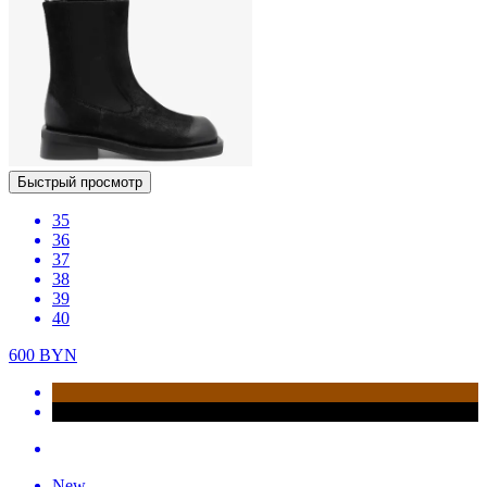
Быстрый просмотр
35
36
37
38
39
40
600
BYN
New