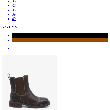
36
37
38
39
40
575
BYN