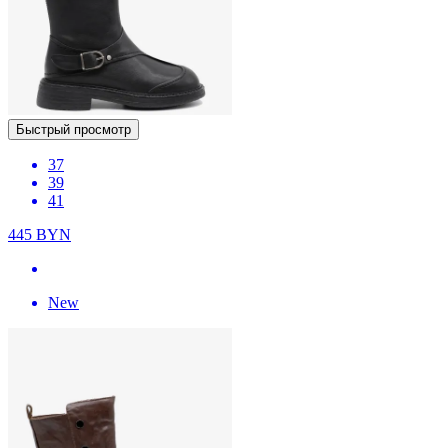
Быстрый просмотр
37
39
41
445
BYN
New