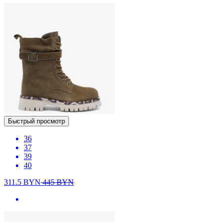
Быстрый просмотр
36
37
39
40
311.5
BYN
445
BYN