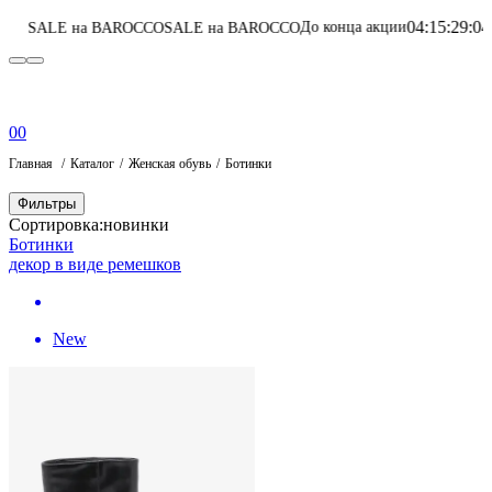
04
:
15
:
29
:
04
До конца акции
на BAROCCO
SALE на BAROCCO
Перейти в 
0
0
Главная
Каталог
Женская обувь
Ботинки
Фильтры
Сортировка:
новинки
Ботинки
декор в виде ремешков
New