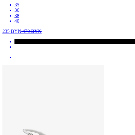
35
36
38
40
235
BYN
470
BYN