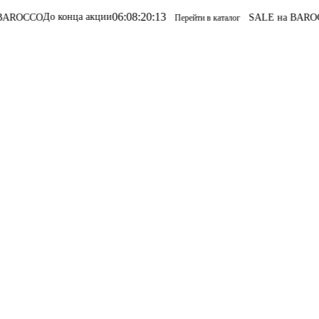
06
:
08
:
20
:
13
До конца акции
O
SALE на BAROCCO
SAL
Перейти в каталог