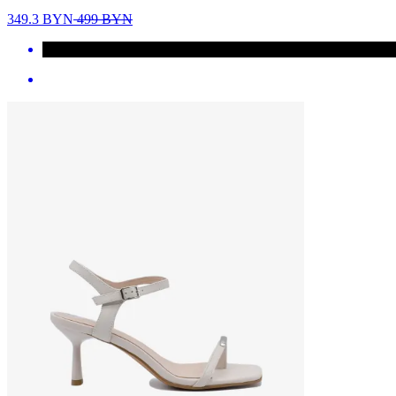
349.3
BYN
499
BYN