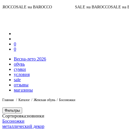
O
SALE на BAROCCO
SALE на BAROCCO
SALE на BAROCC
0
0
Весна-лето 2026
обувь
сумки
условия
sale
отзывы
магазины
Главная
Каталог
Женская обувь
Босоножки
Фильтры
Сортировка:
новинки
Босоножки
металлический декор