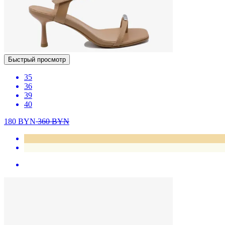
Быстрый просмотр
35
36
39
40
180
BYN
360
BYN