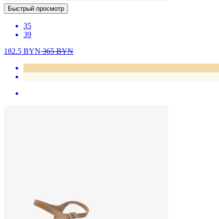
Быстрый просмотр
35
39
182.5
BYN
365
BYN