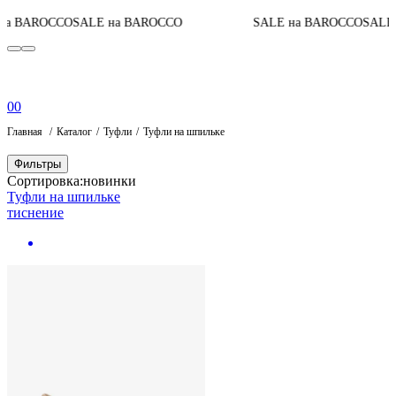
а BAROCCO
SALE на BAROCCO
SALE на BAROCCO
SALE н
0
0
Главная
Каталог
Туфли
Туфли на шпильке
Фильтры
Сортировка:
новинки
Туфли на шпильке
тиснение