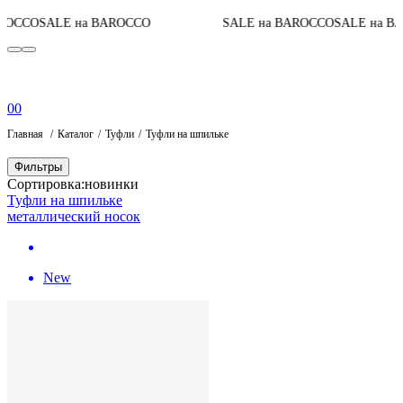
CCO
SALE на BAROCCO
SALE на BAROCCO
SALE на BAR
0
0
Главная
Каталог
Туфли
Туфли на шпильке
Фильтры
Сортировка:
новинки
Туфли на шпильке
металлический носок
New