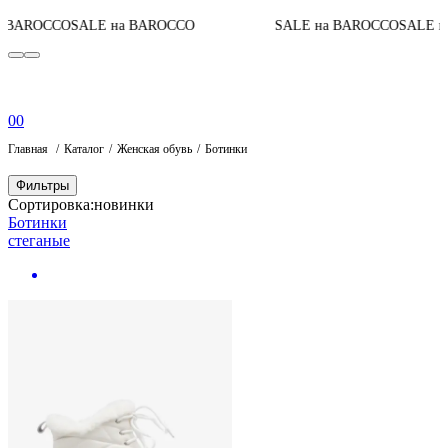
 BAROCCO
SALE на BAROCCO
SALE на BAROCCO
SALE на
0
0
Главная
Каталог
Женская обувь
Ботинки
Фильтры
Сортировка:
новинки
Ботинки
стеганые