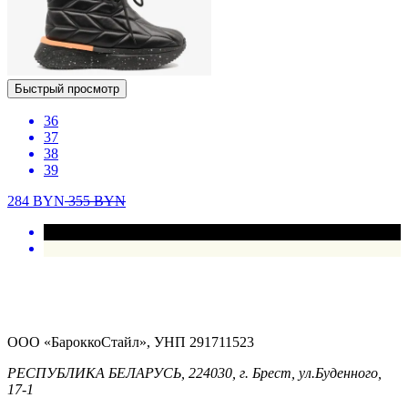
Быстрый просмотр
36
37
38
39
284
BYN
355
BYN
ООО «БароккоСтайл», УНП 291711523
РЕСПУБЛИКА БЕЛАРУСЬ, 224030, г. Брест, ул.Буденного,
17-1