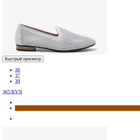
Быстрый просмотр
36
37
39
365
BYN