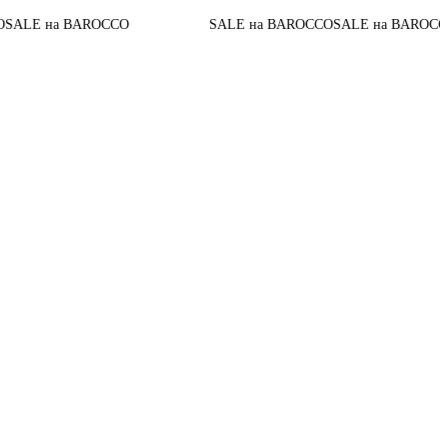
До конца 
BAROCCO
SALE на BAROCCO
SALE на BAROCCO