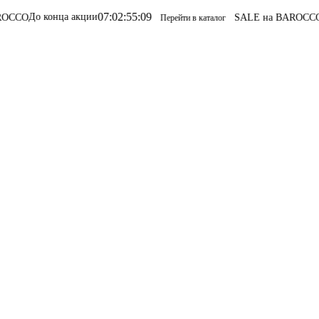
07
:
02
:
55
:
09
онца акции
SALE на BAROCCO
SALE на 
Перейти в каталог