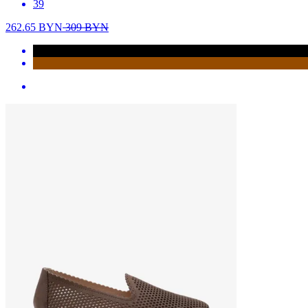
39
262.65
BYN
309
BYN