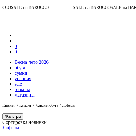
До к
 на BAROCCO
SALE на BAROCCO
SALE на BAROCCO
0
0
Весна-лето 2026
обувь
сумки
условия
sale
отзывы
магазины
Главная
Каталог
Женская обувь
Лоферы
Фильтры
Сортировка:
новинки
Лоферы