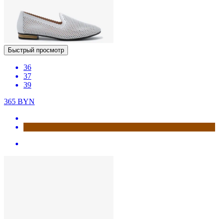
Быстрый просмотр
36
37
39
365
BYN