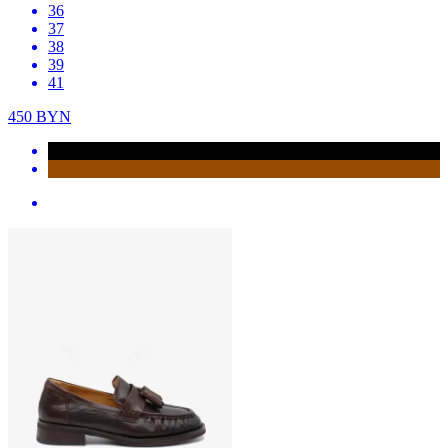
36
37
38
39
41
450
BYN