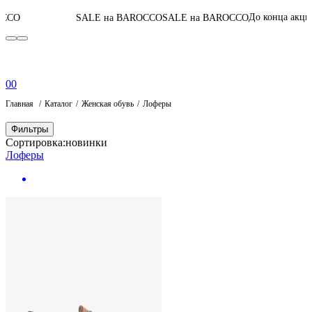
04
:
21
:
33
:
16
До конца акции
SALE на BAROCCO
SALE на BAROCCO
0
0
Главная
Каталог
Женская обувь
Лоферы
Фильтры
Сортировка:
новинки
Лоферы