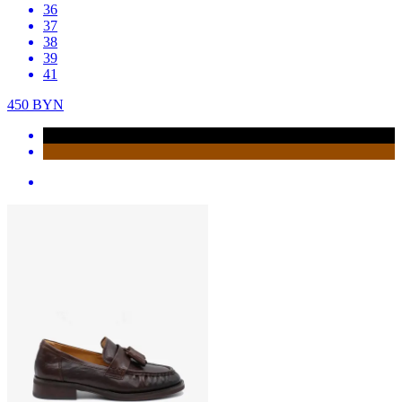
36
37
38
39
41
450
BYN