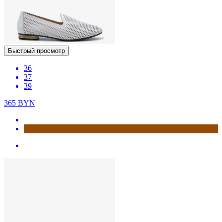
Быстрый просмотр
36
37
39
365
BYN