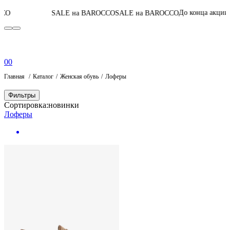
06
:
05
:
54
:
07
До конца акции
SALE на BAROCCO
SALE на BAROCCO
0
0
Главная
Каталог
Женская обувь
Лоферы
Фильтры
Сортировка:
новинки
Лоферы