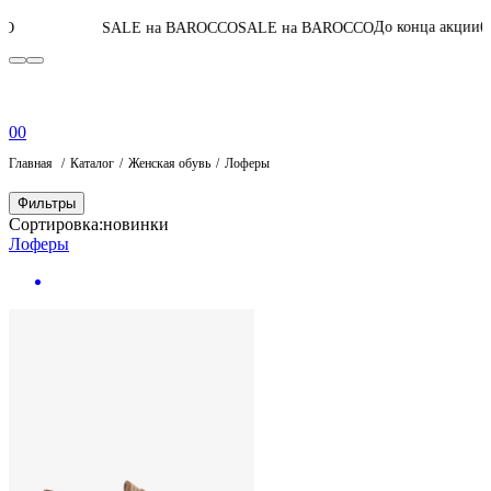
05
:
14
:
07
:
33
До конца акции
SALE на BAROCCO
SALE на BAROCCO
П
0
0
Главная
Каталог
Женская обувь
Лоферы
Фильтры
Сортировка:
новинки
Лоферы