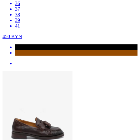
36
37
38
39
41
450
BYN