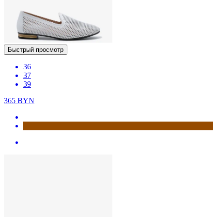
Быстрый просмотр
36
37
39
365
BYN