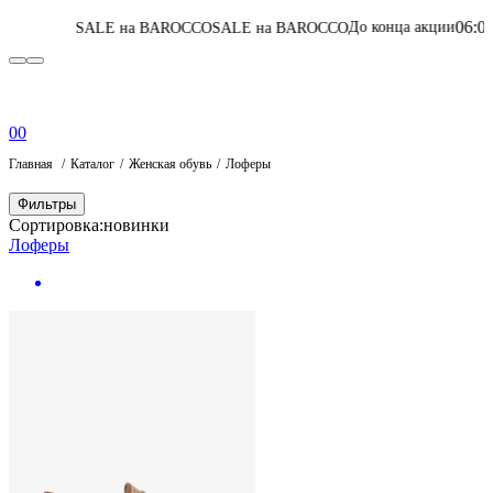
06
:
05
:
46
:
41
До конца акции
LE на BAROCCO
SALE на BAROCCO
Перейт
0
0
Главная
Каталог
Женская обувь
Лоферы
Фильтры
Сортировка:
новинки
Лоферы