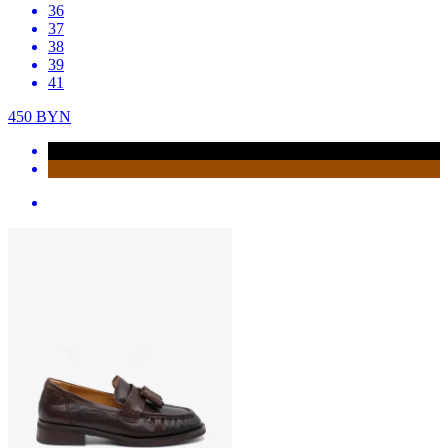
36
37
38
39
41
450
BYN