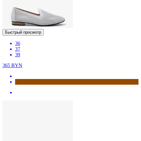
Быстрый просмотр
36
37
39
365
BYN