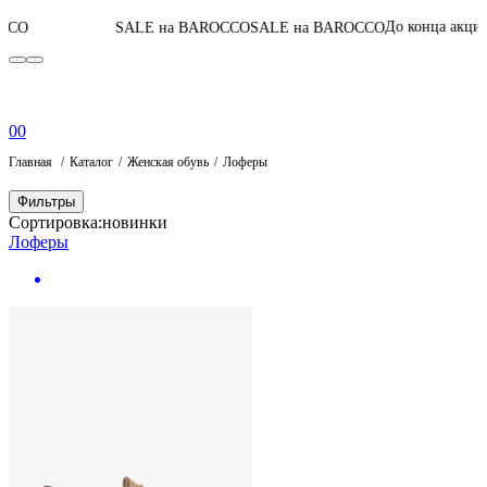
05
:
14
:
00
:
До конца акции
SALE на BAROCCO
SALE на BAROCCO
0
0
Главная
Каталог
Женская обувь
Лоферы
Фильтры
Сортировка:
новинки
Лоферы