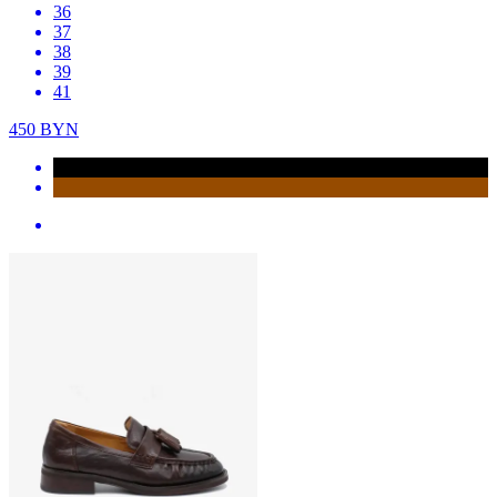
36
37
38
39
41
450
BYN