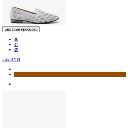
Быстрый просмотр
36
37
39
365
BYN