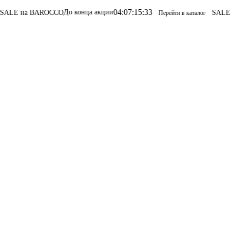
04
:
07
:
15
:
33
До конца акции
E на BAROCCO
SALE на
Перейти в каталог