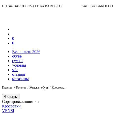
 на BAROCCO
SALE на BAROCCO
SALE на BAROCCO
SAL
0
0
Весна-лето 2026
обувь
сумки
условия
sale
отзывы
магазины
Главная
Каталог
Женская обувь
Кроссовки
Фильтры
Сортировка:
новинки
Кроссовки
VENSI