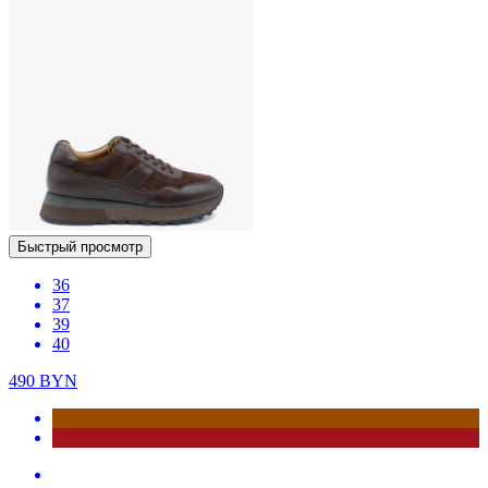
Быстрый просмотр
36
37
39
40
490
BYN