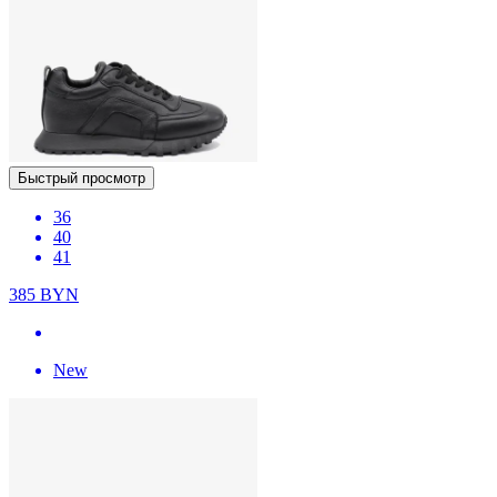
Быстрый просмотр
36
40
41
385
BYN
New