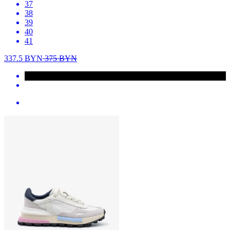
37
38
39
40
41
337.5
BYN
375
BYN