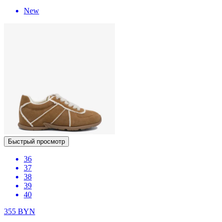
New
Быстрый просмотр
36
37
38
39
40
355
BYN