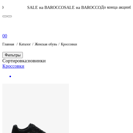
04
:
22
:
00
:
15
До конца акции
SALE на BAROCCO
SALE на BAROCCO
П
0
0
Главная
Каталог
Женская обувь
Кроссовки
Фильтры
Сортировка:
новинки
Кроссовки