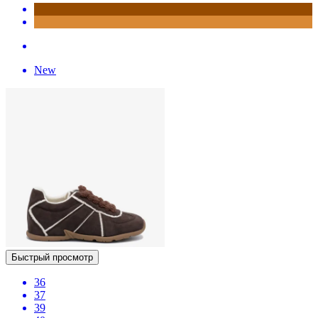
New
Быстрый просмотр
36
37
39