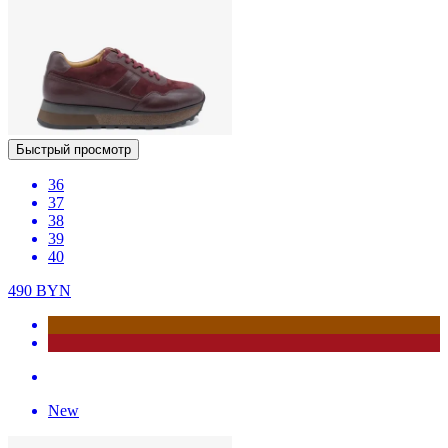
Быстрый просмотр
36
37
38
39
40
490
BYN
New