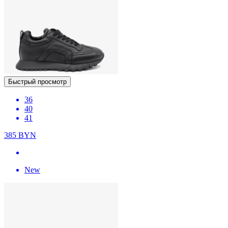
Быстрый просмотр
36
40
41
385
BYN
New