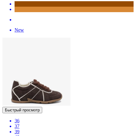
New
Быстрый просмотр
36
37
39