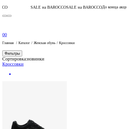
05
:
04
:
33
:
04
До конца акции
SALE на BAROCCO
SALE на BAROCCO
0
0
Главная
Каталог
Женская обувь
Кроссовки
Фильтры
Сортировка:
новинки
Кроссовки