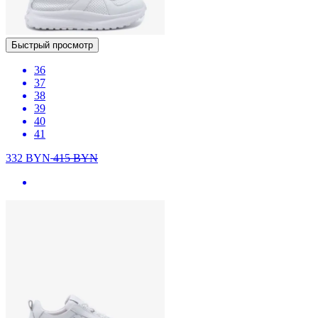
Быстрый просмотр
36
37
38
39
40
41
332
BYN
415
BYN