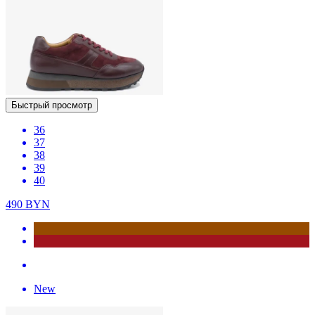
Быстрый просмотр
36
37
38
39
40
490
BYN
New