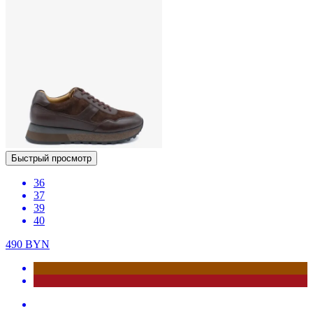
Быстрый просмотр
36
37
39
40
490
BYN