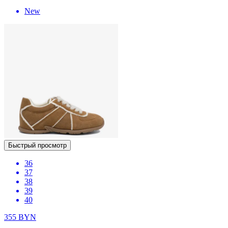
New
Быстрый просмотр
36
37
38
39
40
355
BYN