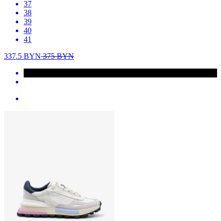
37
38
39
40
41
337.5
BYN
375
BYN