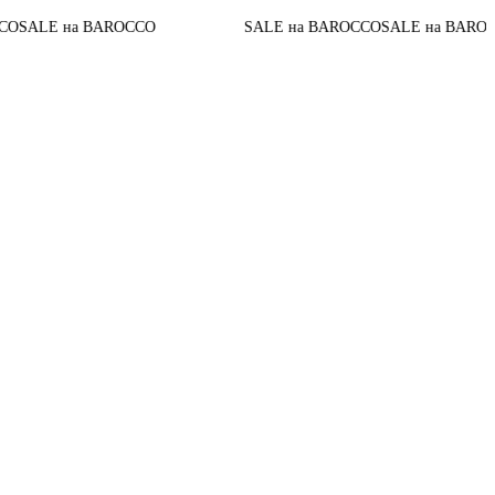
До конц
а BAROCCO
SALE на BAROCCO
SALE на BAROCCO