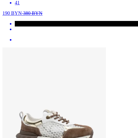
41
190
BYN
380
BYN