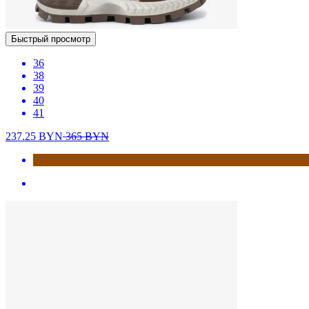
Быстрый просмотр
36
38
39
40
41
237.25
BYN
365
BYN