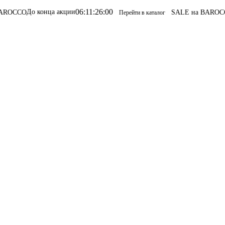
06
:
11
:
26
:
00
 конца акции
SALE на BAROCCO
SALE н
Перейти в каталог