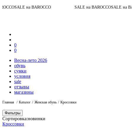
До
LE на BAROCCO
SALE на BAROCCO
SALE на BAROCCO
0
0
Весна-лето 2026
обувь
сумки
условия
sale
отзывы
магазины
Главная
Каталог
Женская обувь
Кроссовки
Фильтры
Сортировка:
новинки
Кроссовки