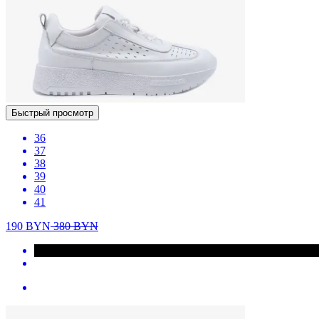
Быстрый просмотр
36
37
38
39
40
41
190
BYN
380
BYN