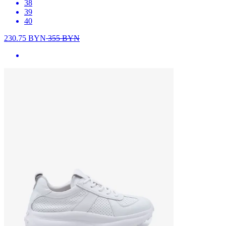
38
39
40
230.75
BYN
355
BYN