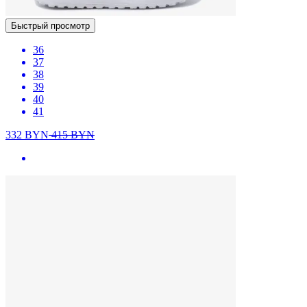
Быстрый просмотр
36
37
38
39
40
41
332
BYN
415
BYN