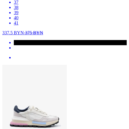
37
38
39
40
41
337.5
BYN
375
BYN