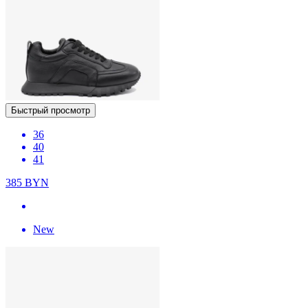
Быстрый просмотр
36
40
41
385
BYN
New