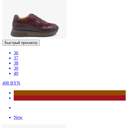
Быстрый просмотр
36
37
38
39
40
490
BYN
New