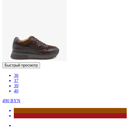
Быстрый просмотр
36
37
39
40
490
BYN