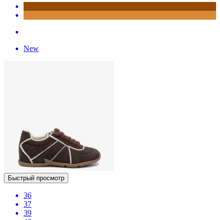
New
Быстрый просмотр
36
37
39