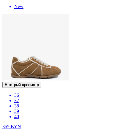
New
Быстрый просмотр
36
37
38
39
40
355
BYN