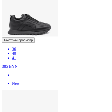
Быстрый просмотр
36
40
41
385
BYN
New