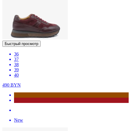
Быстрый просмотр
36
37
38
39
40
490
BYN
New