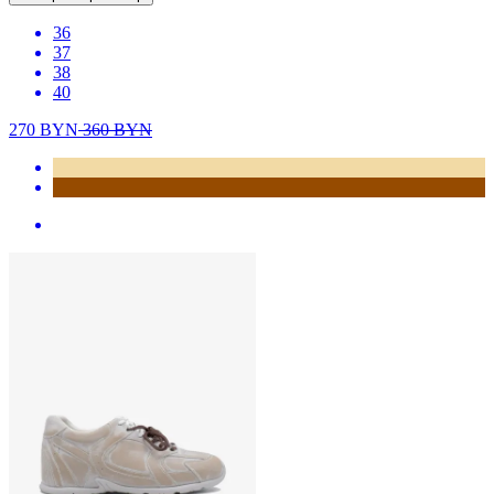
36
37
38
40
270
BYN
360
BYN