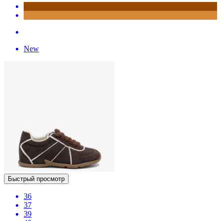
New
Быстрый просмотр
36
37
39