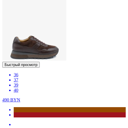
Быстрый просмотр
36
37
39
40
490
BYN