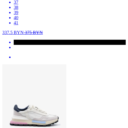
37
38
39
40
41
337.5
BYN
375
BYN