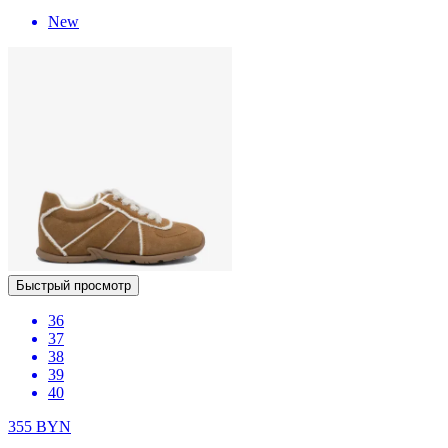
New
Быстрый просмотр
36
37
38
39
40
355
BYN