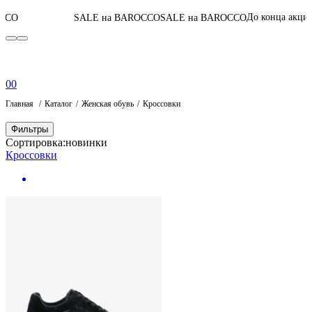
05
:
11
:
29
:
56
До конца акции
SALE на BAROCCO
SALE на BAROCCO
0
0
Главная
Каталог
Женская обувь
Кроссовки
Фильтры
Сортировка:
новинки
Кроссовки