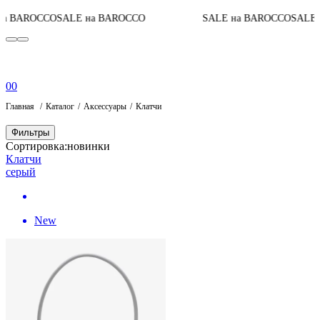
а BAROCCO
SALE на BAROCCO
SALE на BAROCCO
SALE 
0
0
Главная
Каталог
Аксессуары
Клатчи
Фильтры
Сортировка:
новинки
Клатчи
серый
New