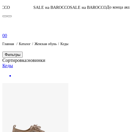
04
:
19
:
55
:
29
До конца акции
SALE на BAROCCO
SALE на BAROCCO
0
0
Главная
Каталог
Женская обувь
Кеды
Фильтры
Сортировка:
новинки
Кеды