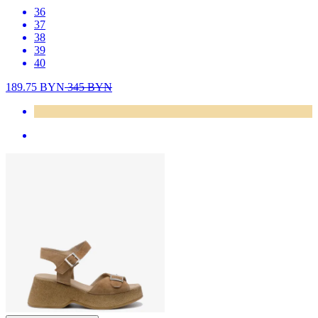
36
37
38
39
40
189.75
BYN
345
BYN