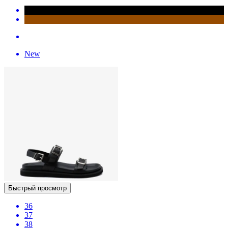
New
Быстрый просмотр
36
37
38