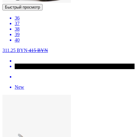
Быстрый просмотр
36
37
38
39
40
311.25
BYN
415
BYN
New