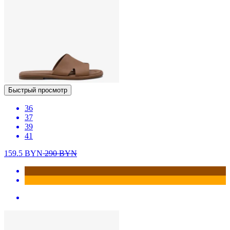
Быстрый просмотр
36
37
39
41
159.5
BYN
290
BYN