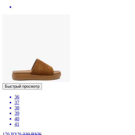
Быстрый просмотр
36
37
38
39
40
41
176
BYN
320
BYN