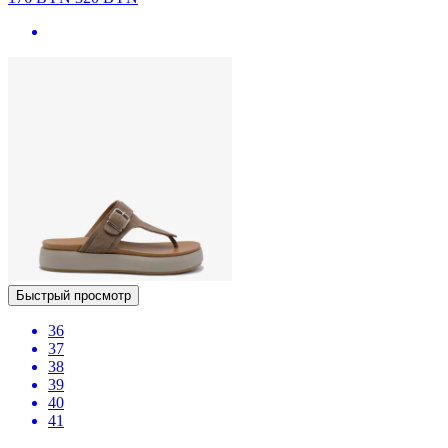
Быстрый просмотр
36
37
38
39
40
41