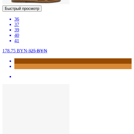
Быстрый просмотр
36
37
39
40
41
178.75
BYN
325
BYN