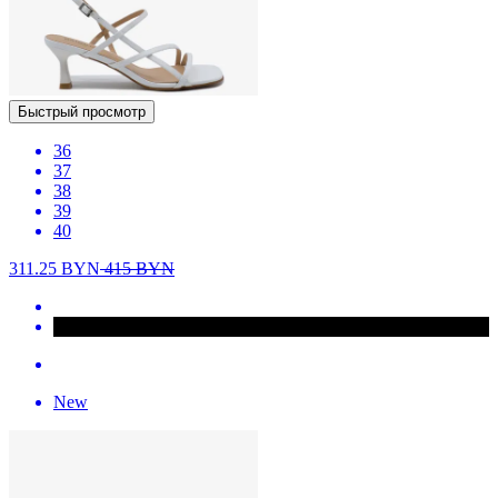
Быстрый просмотр
36
37
38
39
40
311.25
BYN
415
BYN
New