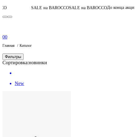
05
:
16
:
50
:
08
До конца акции
SALE на BAROCCO
SALE на BAROCCO
0
0
Главная
Каталог
Фильтры
Сортировка:
новинки
New