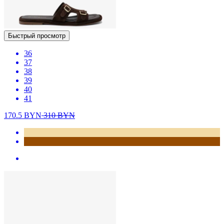
Быстрый просмотр
36
37
38
39
40
41
170.5
BYN
310
BYN