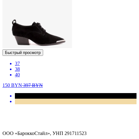
Быстрый просмотр
37
38
40
150
BYN
397
BYN
ООО «БароккоСтайл», УНП 291711523