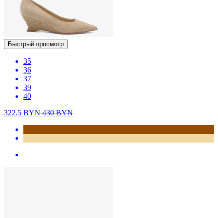
Быстрый просмотр
35
36
37
39
40
322.5
BYN
430
BYN