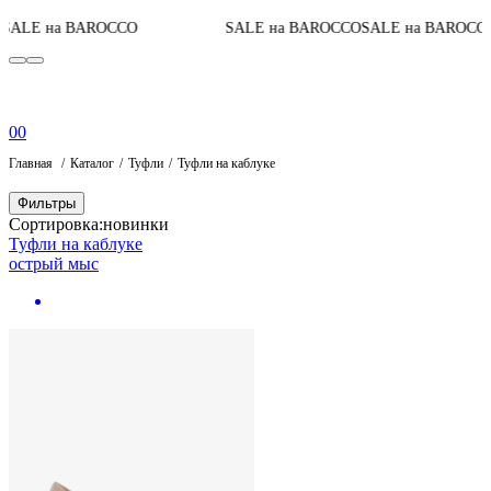
До к
 на BAROCCO
SALE на BAROCCO
SALE на BAROCCO
0
0
Главная
Каталог
Туфли
Туфли на каблуке
Фильтры
Сортировка:
новинки
Туфли на каблуке
острый мыс